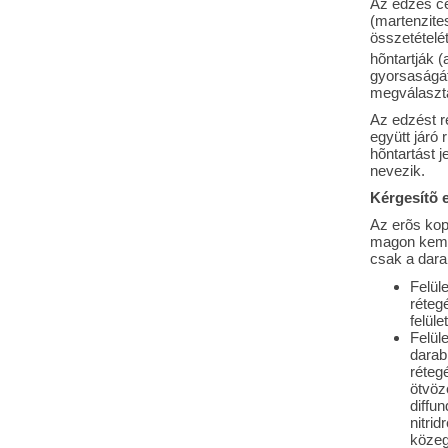
Az edzés cé
(martenzite
összetételét
hõntartják (
gyorsaságát
megválasztá
Az edzést r
együtt járó
hõntartást 
nevezik.
Kérgesítõ e
Az erõs kop
magon kemén
csak a darab
Felül
rétegé
felüle
Felüle
darab
réteg
ötvözé
diffu
nitri
közeg