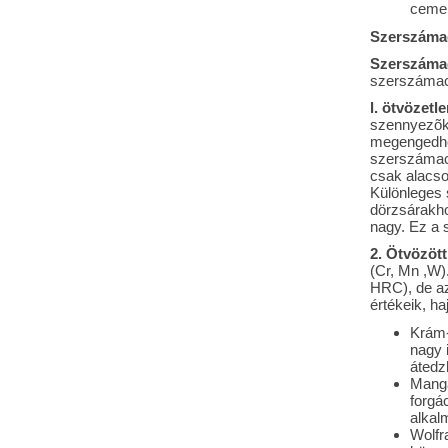
cement
Szerszámac
Szerszáma
szerszámacé
l. ötvözet
szennyezõké
megengedhe
szerszámac
csak alacso
Különleges
dörzsárakho
nagy. Ez a
2. Ötvözöt
(Cr, Mn ,W)
HRC), de az
értékeik, ha
Krám-
nagy 
átedz
Mangá
forgá
alkal
Wolfr