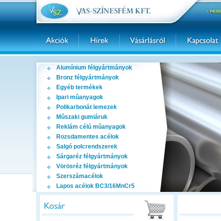
Alumínium félgyártmányok
Bronz félgyártmányok
Egyéb termékek
Ipari mûanyagok
Polikarbonát lemezek
Mûszaki gumiáruk
Reklám célú mûanyagok
Rozsdamentes acélok
Salgó polcrendszerek
Sárgaréz félgyártmányok
Vörösréz félgyártmányok
Szerszámacélok
Lapos acélok BC3/16MnCr5