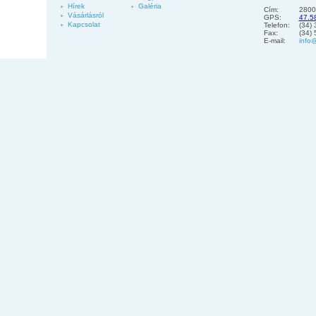
Hírek
Galéria
Cím:
2800
Vásárlásról
GPS:
47.5
Kapcsolat
Telefon:
(34)
Fax:
(34)
E-mail:
info