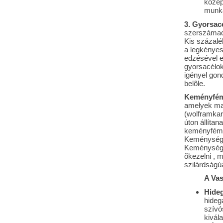
közep
munká
3. Gyorsac
szerszámacé
Kis százalé
a legkényes
edzésével e
gyorsacélok
igényel gon
belõle.
Keményfém
amelyek ma
(wolframkar
úton állítan
keményfém
Keménységü
Keménységük
õkezelni , 
szilárdságúa
A Vas
Hideg
hideg
szívó
kivála