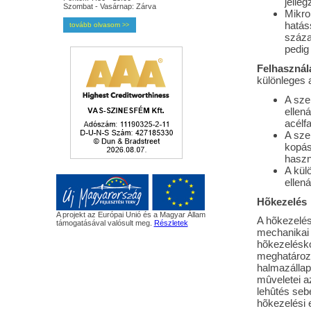
jelle
Szombat - Vasárnap: Zárva
Mikro
hatás
tovább olvasom
>>
száza
pedig 
Felhasználá
különleges a
A sze
ellen
acélf
A sze
kopás
haszn
A kül
ellená
Hõkezelés
A projekt az Európai Unió és a Magyar Állam
A hõkezelés
támogatásával valósult meg.
Részletek
mechanikai 
hõkezeléskor
meghatározo
halmazállap
mûveletei a
lehûtés seb
hõkezelési 