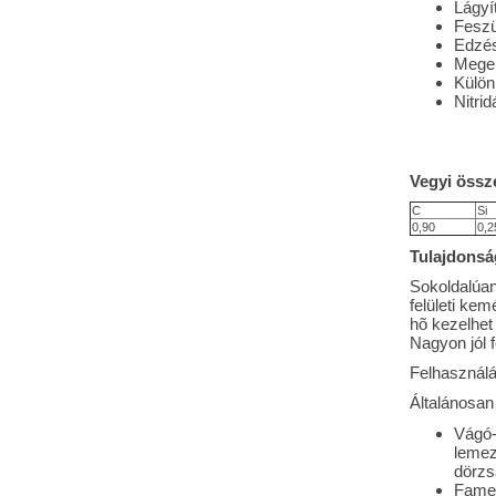
Lágyí
Feszü
Edzé
Meger
Külön
Nitrid
Vegyi össze
C
Si
0,90
0,2
Tulajdonsá
Sokoldalúan
felületi ke
hõ kezelhet
Nagyon jól 
Felhasználás
Általánosan
Vágó-
lemez
dörzs
Fame