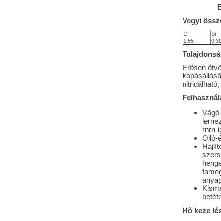
E
Vegyi össze
C
Si
1,55
0,3
Tulajdonsá
Erõsen ötvö
kopásállósá
nitridálható
Felhasználá
Vágó-
lerne
rnrn-
Olló-
Hajlí
szers
henge
fame
anyago
Kismé
betét
Hõ keze lé