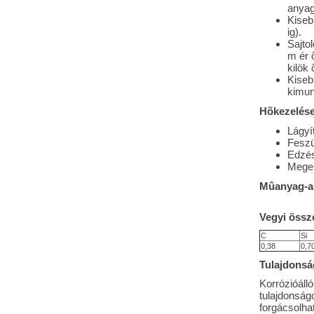
anyag
Kisebb
ig).
Sajto
m ér 
kilök
Kiseb
kimun
Hõkezelése
Lágyí
Feszü
Edzés
Meger
Mûanyag-al
Vegyi össze
C
Si
0,38
0,7
Tulajdonsá
Korrózióáll
tulajdonságo
forgácsolha