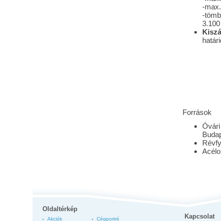
-max.
-tömb
3.10
Kiszá
határi
Források
Óvári
Budap
Révfy
Acélo
Oldaltérkép
Kapcsolat
Akciók
Cégportré