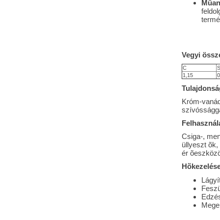
Mûan
feldo
termé
Vegyi össze
C
S
1,15
0
Tulajdonsá
Króm-vanádi
szívósságga
Felhasználá
Csiga-, men
üllyeszt õk
ér õeszközök
Hõkezelése
Lágyí
Feszü
Edzés
Meger