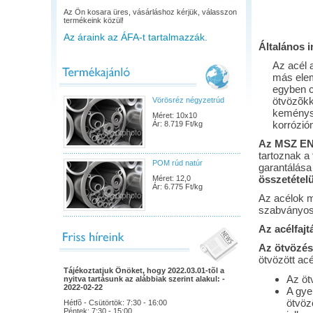
Az Ön kosara üres, vásárláshoz kérjük, válasszon
termékeink közül!
Az áraink az ÁFA-t tartalmazzák.
Általános 
Az acél 
más elem
egyben c
ötvözõkke
Vörösréz négyzetrúd
keménysé
Méret: 10x10
korrózió
Ár: 8.719 Ft/kg
Az MSZ EN
tartoznak a
POM rúd natúr
garantálása
összetétel
Méret: 12,0
Ár: 6.775 Ft/kg
Az acélok m
szabványos
Az acélfajt
Az ötvözé
ötvözött ac
Tájékoztatjuk Önöket, hogy 2022.03.01-tõl a
Az öt
nyitva tartásunk az alábbiak szerint alakul: -
2022-02-22
A gye
ötvöz
Hétfõ - Csütörtök: 7:30 - 16:00
Péntek: 7:30 - 15:00