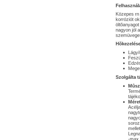
Felhasználá
Közepes rn 
korróziót o
öltõanyagot
nagyon jól 
szemüvegek
Hõkezelése
Lágyí
Feszü
Edzé
Mege
Szolgálta t
Mûsz
Termé
tájéko
Méret
Acélj
nagyt
nagyo
soroz
melle
Legna
-max