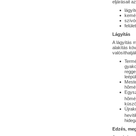
eljárásait a
lágyít
kemén
szívó
felül
Lágyítás
A lágyítás 
alakítás kö
valósíthatj
Termé
gyakor
regge
leépül
Meste
hõmér
Egysz
hõmér
küszöb
Újrakr
hevít
hideg
Edzés, meg