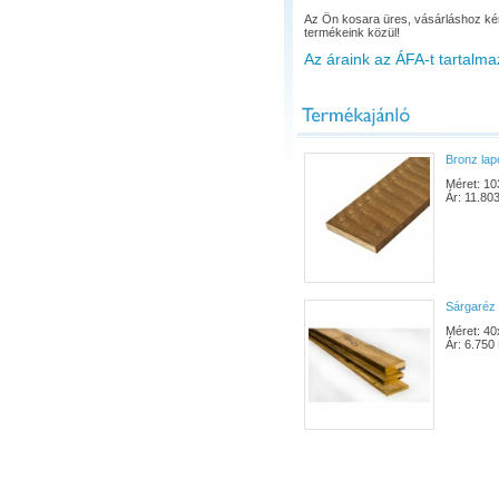
Az Ön kosara üres, vásárláshoz ké
termékeink közül!
Az áraink az ÁFA-t tartalma
Bronz la
Méret: 10
Ár: 11.803
Sárgaréz 
Méret: 40
Ár: 6.750 