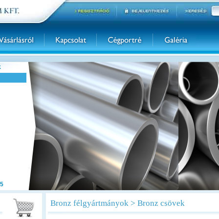
k
5
Bronz félgyártmányok > Bronz csövek