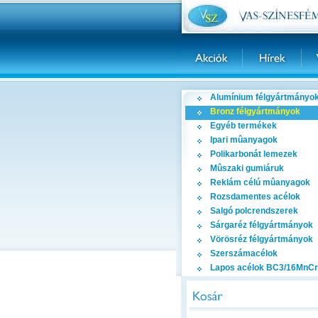
Alumínium félgyártmányo
Bronz félgyártmányok
Egyéb termékek
Ipari mûanyagok
Polikarbonát lemezek
Mûszaki gumiáruk
Reklám célú mûanyagok
Rozsdamentes acélok
Salgó polcrendszerek
Sárgaréz félgyártmányok
Vörösréz félgyártmányok
Szerszámacélok
Lapos acélok BC3/16MnCr