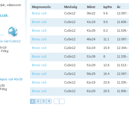
rjük, válasszon
Megnevezés
Minõség
Méret
kg/fm
Ár
Bronz csõ
CuSn12
36x22
5.6
12.097.-
zzák.
Bronz csõ
CuSn12
41x19
9.5
11.608.-
Bronz csõ
CuSn12
41x29
6.2
11.539.-
Bronz csõ
CuSn12
46x24
11.1
12.097.-
pos rúd CuSn12
3×19
Bronz csõ
CuSn12
51x19
15.9
12.344.-
 Ft/kg
Bronz csõ
CuSn12
51x39
8
11.335.-
Bronz csõ
CuSn12
51x29
12.6
11.513.-
Bronz csõ
CuSn12
56x29
16.4
12.097.-
lapos rúd 40x30
Bronz csõ
CuSn12
61x19
23.8
11.335.-
x30
Ft/kg
Bronz csõ
CuSn12
61x29
20.5
11.906.-
1
2
3
4