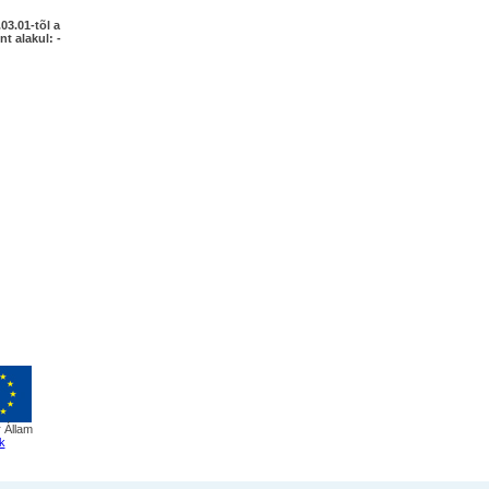
03.01-tõl a
nt alakul: -
 Állam
k