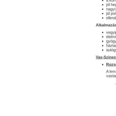
a korr
jól h
nagyo
jól po
ellen
Alkalmazási
vegyi
élelm
gyógy
házta
autóg
Vas-Szines
Rozs
A lem
vasta