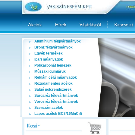
Alumínium félgyártmányok
Bronz félgyártmányok
Egyéb termékek
Ipari mûanyagok
Polikarbonát lemezek
Mûszaki gumiáruk
Reklám célú mûanyagok
Rozsdamentes acélok
Salgó polcrendszerek
Sárgaréz félgyártmányok
Vörösréz félgyártmányok
Szerszámacélok
Lapos acélok BC3/16MnCr5