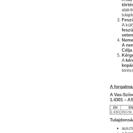
törté
alakít
tulaj
Feszü
A kül
feszü
vetem
Neme
A nem
Célja
Kérge
A
kér
kopás
törés
A forgalma
A Vas-Szín
1.4301 – A
EN
EN
1.4301
X5CrNi 
Tulajdonsá
auszt