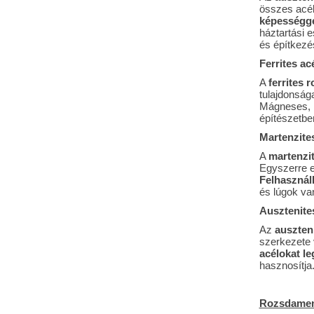
összes acél
képességg
háztartási 
és építkezé
Ferrites ac
A
ferrites 
tulajdonság
Mágneses, 
építészetbe
Martenzites
A
martenzi
Egyszerre e
Felhasznál
és lúgok va
Ausztenites
Az
auszten
szerkezete 
acélokat l
hasznosítja
Rozsdament