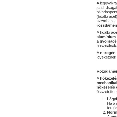
A leggyakr
szilárdságát
olvadáspont
(hõálló acél
szembeni el
rozsdamen
A hõálló ac
alumínium 
a
gyorsacé
használnak
A
nitrogén
igyekeznek 
Rozsdament
A
hõkezelés
mechanikai
hõkezelés 
összetetteb
Lágyí
Ha a 
forgá
Norma
A
nor