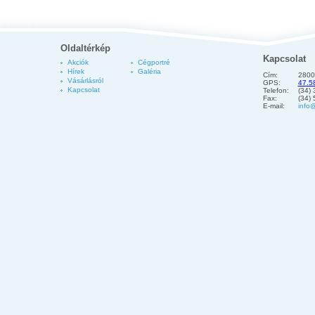
Oldaltérkép
Kapcsolat
Akciók
Cégportré
Hírek
Galéria
Cím:
2800
Vásárlásról
GPS:
47.5
Kapcsolat
Telefon:
(34)
Fax:
(34)
E-mail:
info