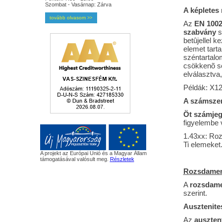
Szombat - Vasárnap: Zárva
A képletes
tovább olvasom
>>
Az
EN 1002
szabvány
s
betûjellel 
elemet tart
széntartalo
csökkenõ so
elválasztva
Példák: X1
A számsze
Öt számjeg
figyelembe 
1.43xx: Roz
Ti elemeket
A projekt az Európai Unió és a Magyar Állam
támogatásával valósult meg.
Részletek
Rozsdament
A
rozsdame
szerint.
Ausztenite
Az
auszten