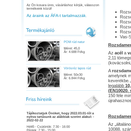
Az Ön kosara üres, vásárláshoz kérjük, válasszon
termékeink közül!
Rozsd
Az áraink az ÁFA-t tartalmazzák.
Rozsd
Rozsd
Rozsd
Rozsd
Vas-S
POM rúd natur
Rozsdament
Méret: 45,0
Ár: 4.688 Ft/kg
Az
acél
a
v
2,11 tömegs
(kovácsolni,
Vörösréz lapos rúd
A
rozsdame
Méret: 50x30
amelynek m
Ár: 6.844 Ft/kg
keverékbe.
legalább
10
(EN10020. 
150 féle min
újrahasznosí
Tájékoztatjuk Önöket, hogy 2022.03.01-tõl a
Rozsdamen
nyitva tartásunk az alábbiak szerint alakul: -
2022-02-22
Az „általán
Hétfõ - Csütörtök: 7:30 - 16:00
10088. szám
Péntek: 7:30 - 15:00