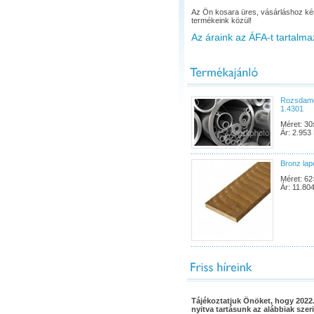
Az Ön kosara üres, vásárláshoz ké
termékeink közül!
Az áraink az ÁFA-t tartalma
Rozsdame
1.4301
Méret: 30
Ár: 2.953 
Bronz la
Méret: 62
Ár: 11.804
Tájékoztatjuk Önöket, hogy 2022.
nyitva tartásunk az alábbiak szeri