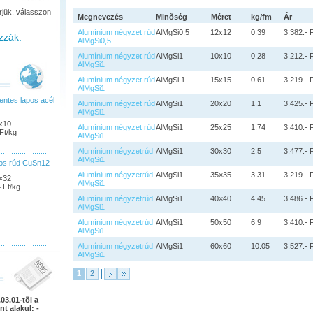
rjük, válasszon
Megnevezés
Minõség
Méret
kg/fm
Ár
Alumínium négyzet rúd
AlMgSi0,5
12x12
0.39
3.382.- 
zzák.
AlMgSi0,5
Alumínium négyzet rúd
AlMgSi1
10x10
0.28
3.212.- 
AlMgSi1
Alumínium négyzet rúd
AlMgSi 1
15x15
0.61
3.219.- 
AlMgSi1
ntes lapos acél
Alumínium négyzet rúd
AlMgSi1
20x20
1.1
3.425.- 
AlMgSi1
x10
Alumínium négyzet rúd
AlMgSi1
25x25
1.74
3.410.- 
Ft/kg
AlMgSi1
Alumínium négyzetrúd
AlMgSi1
30x30
2.5
3.477.- 
AlMgSi1
pos rúd CuSn12
Alumínium négyzetrúd
AlMgSi1
35×35
3.31
3.219.- 
×32
AlMgSi1
 Ft/kg
Alumínium négyzetrúd
AlMgSi1
40×40
4.45
3.486.- 
AlMgSi1
Alumínium négyzetrúd
AlMgSi1
50x50
6.9
3.410.- 
AlMgSi1
Alumínium négyzetrúd
AlMgSi1
60x60
10.05
3.527.- 
AlMgSi1
1
2
03.01-tõl a
nt alakul: -