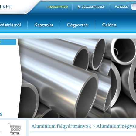
k
5
Alumínium félgyártmányok > Alumínium négyz