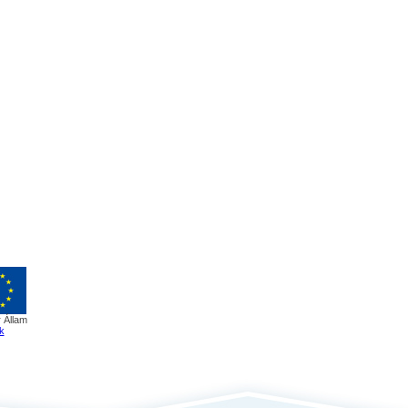
 Állam
k