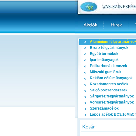
Alumínium félgyártmányo
Bronz félgyártmányok
Egyéb termékek
Ipari mûanyagok
Polikarbonát lemezek
Mûszaki gumiáruk
Reklám célú mûanyagok
Rozsdamentes acélok
Salgó polcrendszerek
Sárgaréz félgyártmányok
Vörösréz félgyártmányok
Szerszámacélok
Lapos acélok BC3/16MnCr