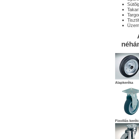
Sütõi
Takar
Targo
Tisztí
Üzem
néhán
Alapkeréka
Fixvillás kerék