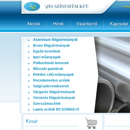
Alumínium félgyártmányok
Bronz félgyártmányok
Egyéb termékek
Ipari mûanyagok
Polikarbonát lemezek
Mûszaki gumiáruk
Reklám célú mûanyagok
Rozsdamentes acélok
Salgó polcrendszerek
Sárgaréz félgyártmányok
Vörösréz félgyártmányok
Szerszámacélok
Lapos acélok BC3/16MnCr5