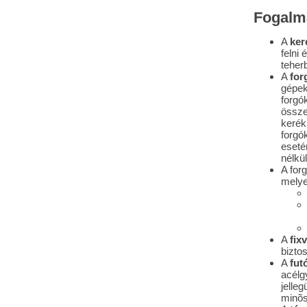
Fogalm
A
ker
felni
teher
A
for
gépeke
forgó
össze
kerék
forgó
eseté
nélkü
A for
melye
A
fix
biztos
A
fut
acélg
jelleg
minõs