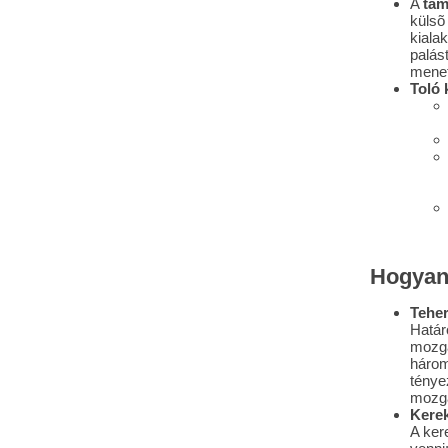
A
tám
külsõ
kiala
palást
menet
Toló 
Hogyan
Teher
Határ
mozga
három
ténye
mozga
Kerek
A ker