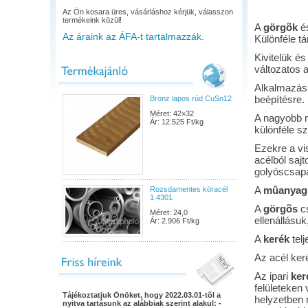
Az Ön kosara üres, vásárláshoz kérjük, válasszon
termékeink közül!
A
görgõk
é
Az áraink az ÁFA-t tartalmazzák.
Különféle t
Kivitelük és
változatos 
Alkalmazásuk
beépítésre.
Bronz lapos rúd CuSn12
Méret: 42×32
A nagyobb m
Ár: 12.525 Ft/kg
különféle s
Ezekre a vis
acélból sajt
golyóscsapá
A
mûanyag
Rozsdamentes köracél
1.4301
A
görgõs
cs
Méret: 24,0
ellenállásu
Ár: 2.906 Ft/kg
A
kerék
telj
Az acél ker
Az ipari
ker
felületeken 
Tájékoztatjuk Önöket, hogy 2022.03.01-tõl a
helyzetben 
nyitva tartásunk az alábbiak szerint alakul: -