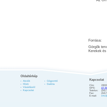
Forrása:
Görgõk terv
Kerekek és
Oldaltérkép
Kapcsolat
Akciók
Cégportré
Hírek
Galéria
Cím:
2800
Vásárlásról
GPS:
47.5
Kapcsolat
Telefon:
(34)
Fax:
(34)
E-mail:
info