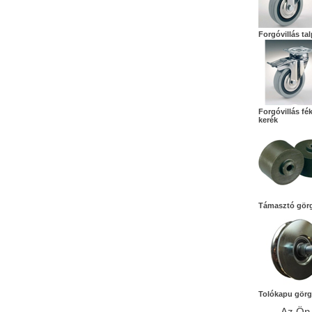
Forgóvillás ta
Forgóvillás fé
kerék
Támasztó gör
Tolókapu gör
Az Ön 