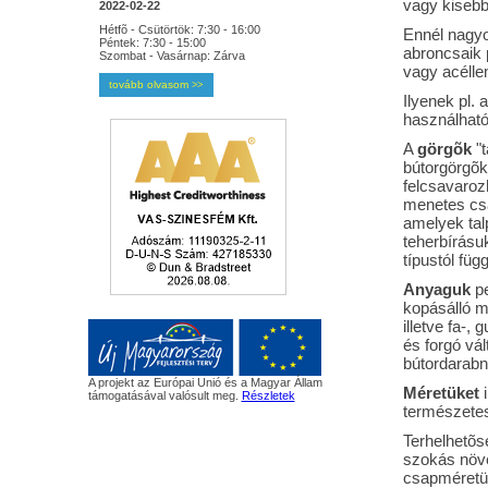
vagy kisebb
2022-02-22
Hétfõ - Csütörtök: 7:30 - 16:00
Ennél nagy
Péntek: 7:30 - 15:00
abroncsaik 
Szombat - Vasárnap: Zárva
vagy acélle
tovább olvasom
>>
Ilyenek pl. 
használható
A
görgõk
"t
bútorgörgõ
felcsavaroz
menetes csa
amelyek talp
teherbírásuk
típustól füg
Anyaguk
pe
kopásálló m
illetve fa-
és forgó vál
bútordarabn
A projekt az Európai Unió és a Magyar Állam
Méretüket
i
támogatásával valósult meg.
Részletek
természetes
Terhelhetõs
szokás növel
csapméretü