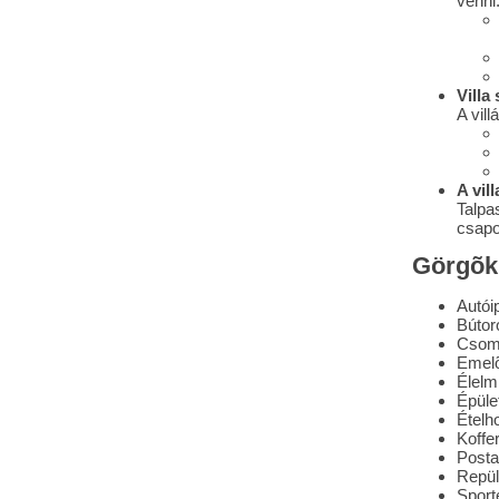
venni
Villa
A vil
A vil
Talpa
csapos
Görgõk 
Autói
Bútor
Csom
Emelõ
Élelm
Épüle
Ételh
Koffe
Postai
Repül
Sport