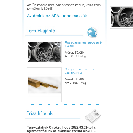
Az Ön kosara üres, vásárláshoz kérjük, válasszon
termékeink közül!
Az áraink az ÁFA-t tartalmazzák.
Rozsdamentes lapos acél
1.4301
Méret: 50x20
Ár: 3.311 Ft/kg
Sárgaréz négyzetrúd
CuZn39Pb3
Méret: 80x80
Ár: 7.106 Ft/kg
Tájékoztatjuk Önöket, hogy 2022.03.01-tõl a
nyitva tartásunk az alábbiak szerint alakul: -