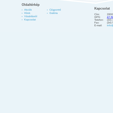
Oldaltérkép
Kapcsolat
Akciók
Cégportré
Hírek
Galéria
Cím:
2800
Vásárlásról
GPS:
47.5
Kapcsolat
Telefon:
(34)
Fax:
(34)
E-mail:
info