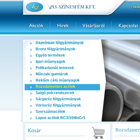
Alumínium félgyártmányok
Bronz félgyártmányok
Egyéb termékek
Ipari mûanyagok
Polikarbonát lemezek
Mûszaki gumiáruk
Reklám célú mûanyagok
Rozsdamentes acélok
Salgó polcrendszerek
Sárgaréz félgyártmányok
Vörösréz félgyártmányok
Szerszámacélok
Lapos acélok BC3/16MnCr5
Rozsdament