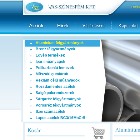
Alumínium félgyártmányok
Bronz félgyártmányok
Egyéb termékek
Ipari mûanyagok
Polikarbonát lemezek
Mûszaki gumiáruk
Reklám célú mûanyagok
Rozsdamentes acélok
Salgó polcrendszerek
Sárgaréz félgyártmányok
Vörösréz félgyártmányok
Szerszámacélok
Lapos acélok BC3/16MnCr5
Alumínium 