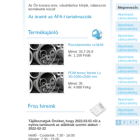
Az Ön kosara üres, vásárláshoz kérjük, válasszon
Megnevezés
termékeink közül!
Alumínium
Az áraink az ÁFA-t tartalmazzák.
zártszelvény
Alumínium
zártszelvény
Alumínium
zártszelvény
Rozsdamentes szûkítõ
Alumínium
zártszelvény
Méret: 33,7-26,9
Ár: 1.158 Ft/db
Alumínium
zártszelvény
Alumínium
zártszelvény
POM lemez fekete Lv
35×1000×2000 mm
Alumínium
zártszelvény
Méret: 35
Ár: 4.688 Ft/kg
Alumínium
zártszelvény
Alumínium
zártszelvény
Alumínium
zártszelvény
Tájékoztatjuk Önöket, hogy 2022.03.01-tõl a
1
2
3
4
nyitva tartásunk az alábbiak szerint alakul: -
2022-02-22
Hétfõ - Csütörtök: 7:30 - 16:00
Péntek: 7:30 - 15:00