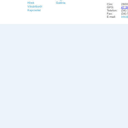
Hírek
Galéria
Cím:
2800
Vásárlásról
GPS:
47.5
Kapcsolat
Telefon:
(34)
Fax:
(34)
E-mail:
info