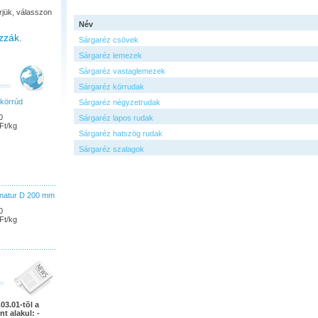
rjük, válasszon
Név
zzák.
Sárgaréz csövek
Sárgaréz lemezek
Sárgaréz vastaglemezek
Sárgaréz körrudak
körrúd
Sárgaréz négyzetrudak
0
Sárgaréz lapos rudak
Ft/kg
Sárgaréz hatszög rudak
Sárgaréz szalagok
natur D 200 mm
0
Ft/kg
03.01-tõl a
nt alakul: -