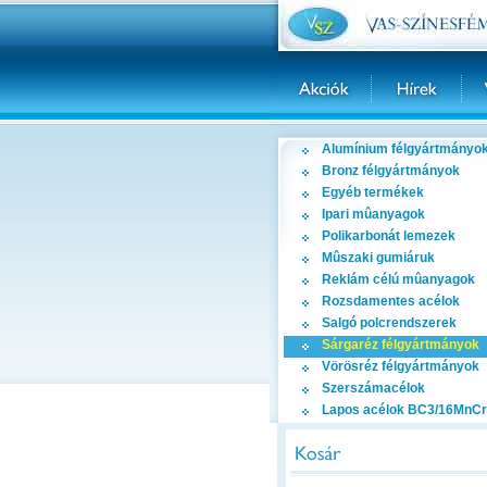
Alumínium félgyártmányo
Bronz félgyártmányok
Egyéb termékek
Ipari mûanyagok
Polikarbonát lemezek
Mûszaki gumiáruk
Reklám célú mûanyagok
Rozsdamentes acélok
Salgó polcrendszerek
Sárgaréz félgyártmányok
Vörösréz félgyártmányok
Szerszámacélok
Lapos acélok BC3/16MnCr