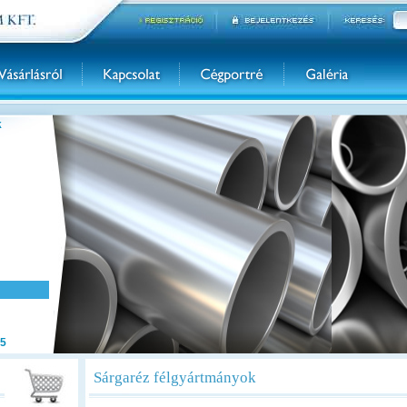
k
5
Sárgaréz félgyártmányok