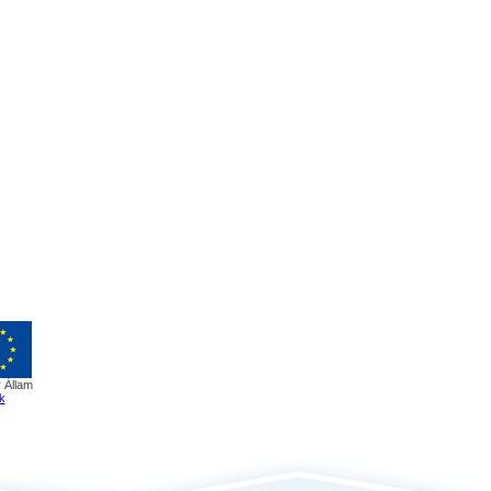
 Állam
k