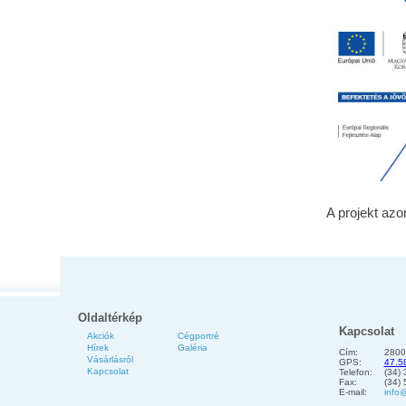
A projekt az
Oldaltérkép
Kapcsolat
Akciók
Cégportré
Hírek
Galéria
Cím:
2800
Vásárlásról
GPS:
47.5
Kapcsolat
Telefon:
(34)
Fax:
(34)
E-mail:
info