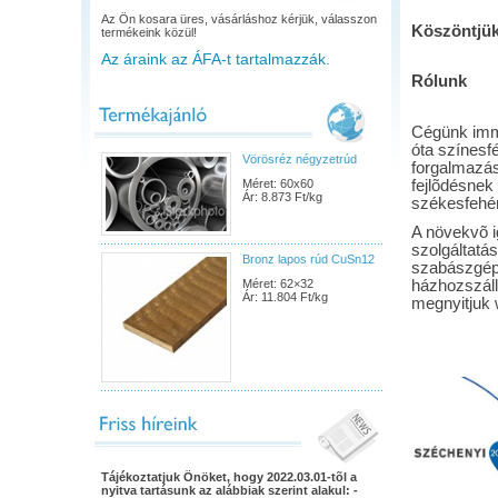
Az Ön kosara üres, vásárláshoz kérjük, válasszon
Köszöntjük
termékeink közül!
Az áraink az ÁFA-t tartalmazzák.
Rólunk
Cégünk immá
óta színesf
Vörösréz négyzetrúd
forgalmazás
Méret: 60x60
fejlõdésnek 
Ár: 8.873 Ft/kg
székesfehérv
A növekvõ i
szolgáltatá
Bronz lapos rúd CuSn12
szabászgépe
Méret: 62×32
házhozszállí
Ár: 11.804 Ft/kg
megnyitjuk 
Tájékoztatjuk Önöket, hogy 2022.03.01-tõl a
nyitva tartásunk az alábbiak szerint alakul: -