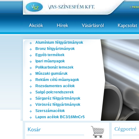
Alumínium félgyártmányok
Bronz félgyártmányok
Egyéb termékek
Ipari mûanyagok
Polikarbonát lemezek
Mûszaki gumiáruk
Reklám célú mûanyagok
Rozsdamentes acélok
Salgó polcrendszerek
Sárgaréz félgyártmányok
Vörösréz félgyártmányok
Szerszámacélok
Lapos acélok BC3/16MnCr5
Cégportré