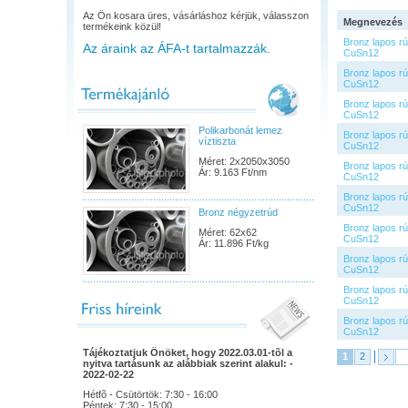
Az Ön kosara üres, vásárláshoz kérjük, válasszon
Megnevezés
termékeink közül!
Bronz lapos r
Az áraink az ÁFA-t tartalmazzák.
CuSn12
Bronz lapos r
CuSn12
Bronz lapos r
CuSn12
Polikarbonát lemez
Bronz lapos r
víztiszta
CuSn12
Méret: 2x2050x3050
Bronz lapos r
Ár: 9.163 Ft/nm
CuSn12
Bronz lapos r
CuSn12
Bronz négyzetrúd
Bronz lapos r
Méret: 62x62
CuSn12
Ár: 11.896 Ft/kg
Bronz lapos r
CuSn12
Bronz lapos r
CuSn12
Bronz lapos r
CuSn12
Tájékoztatjuk Önöket, hogy 2022.03.01-tõl a
1
2
nyitva tartásunk az alábbiak szerint alakul: -
2022-02-22
Hétfõ - Csütörtök: 7:30 - 16:00
Péntek: 7:30 - 15:00