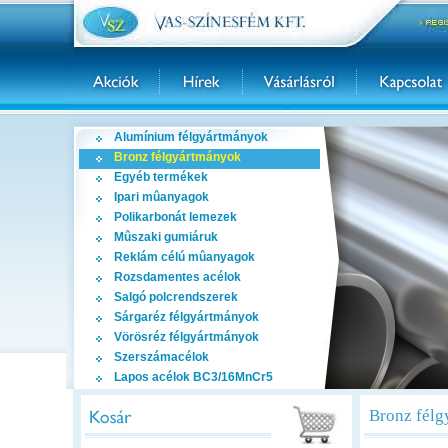
Alumínium félgyártmányok
Bronz félgyártmányok
Egyéb termékek
Ipari mûanyagok
Polikarbonát lemezek
Mûszaki gumiáruk
Reklám célú mûanyagok
Rozsdamentes acélok
Salgó polcrendszerek
Sárgaréz félgyártmányok
Vörösréz félgyártmányok
Szerszámacélok
Lapos acélok BC3/16MnCr5
Bronz félg