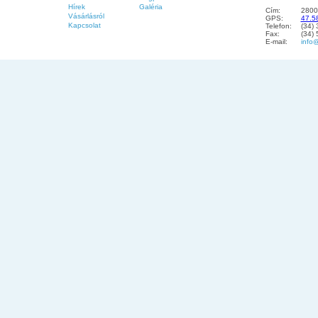
Hírek
Galéria
Cím:
2800
Vásárlásról
GPS:
47.5
Kapcsolat
Telefon:
(34)
Fax:
(34)
E-mail:
info