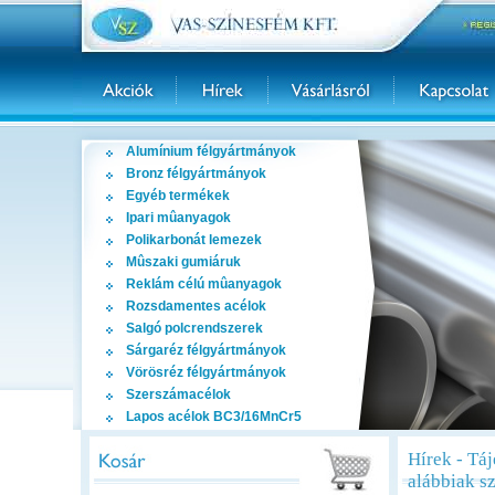
Alumínium félgyártmányok
Bronz félgyártmányok
Egyéb termékek
Ipari mûanyagok
Polikarbonát lemezek
Mûszaki gumiáruk
Reklám célú mûanyagok
Rozsdamentes acélok
Salgó polcrendszerek
Sárgaréz félgyártmányok
Vörösréz félgyártmányok
Szerszámacélok
Lapos acélok BC3/16MnCr5
Hírek - Táj
alábbiak sz