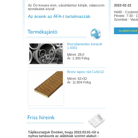
Az Ön kosara üres, vásárláshoz kérjük, válasszon
2022-02-22
termékeink közül!
Hétfõ - Csütörtö
Az áraink az ÁFA-t tartalmazzák.
Péntek: 7:30 - 1
Szombat - Vasá
további híre
Rozsdamentes köracél
1.4301
Méret: 28,0
Ár: 2.300 Ft/kg
Bronz lapos rúd CuSn12
Méret: 62×32
Ár: 11.804 Ft/kg
Tájékoztatjuk Önöket, hogy 2022.03.01-tõl a
nyitva tartásunk az alábbiak szerint alakul: -