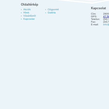
Oldaltérkép
Kapcsolat
Akciók
Cégportré
Hírek
Galéria
Cím:
2800
Vásárlásról
GPS:
47.5
Kapcsolat
Telefon:
(34)
Fax:
(34)
E-mail:
info