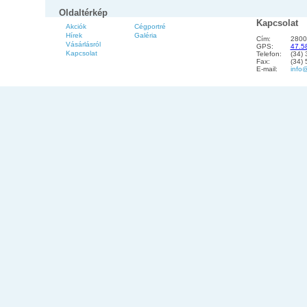
Oldaltérkép
Kapcsolat
Akciók
Cégportré
Hírek
Galéria
Cím:
2800
Vásárlásról
GPS:
47.5
Kapcsolat
Telefon:
(34)
Fax:
(34)
E-mail:
info