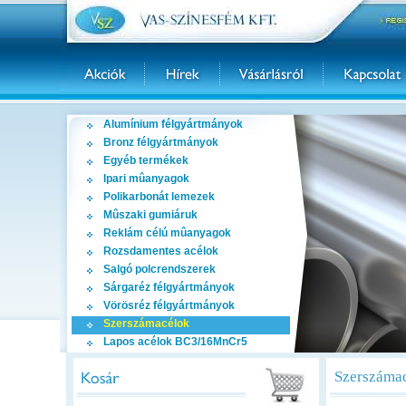
Alumínium félgyártmányok
Bronz félgyártmányok
Egyéb termékek
Ipari mûanyagok
Polikarbonát lemezek
Mûszaki gumiáruk
Reklám célú mûanyagok
Rozsdamentes acélok
Salgó polcrendszerek
Sárgaréz félgyártmányok
Vörösréz félgyártmányok
Szerszámacélok
Lapos acélok BC3/16MnCr5
Szerszámac