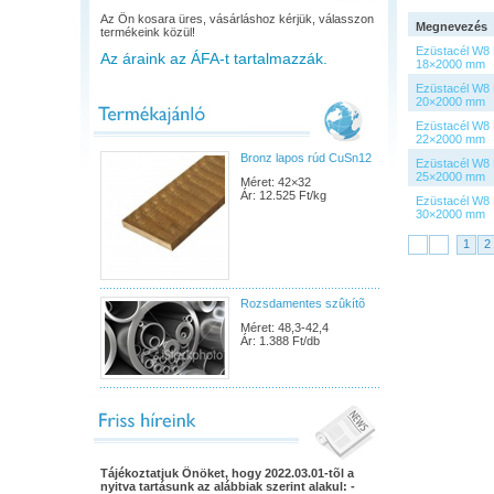
Az Ön kosara üres, vásárláshoz kérjük, válasszon
Megnevezés
termékeink közül!
Ezüstacél W8
Az áraink az ÁFA-t tartalmazzák.
18×2000 mm
Ezüstacél W8
20×2000 mm
Ezüstacél W8
22×2000 mm
Bronz lapos rúd CuSn12
Ezüstacél W8
25×2000 mm
Méret: 42×32
Ár: 12.525 Ft/kg
Ezüstacél W8
30×2000 mm
1
2
Rozsdamentes szûkítõ
Méret: 48,3-42,4
Ár: 1.388 Ft/db
Tájékoztatjuk Önöket, hogy 2022.03.01-tõl a
nyitva tartásunk az alábbiak szerint alakul: -