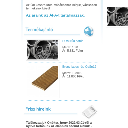
Az Ön kosara üres, vásárláshoz kérjük, válasszon
termékeink közül!
Az áraink az ÁFA-t tartalmazzák.
POM rúd natúr
Méret: 10,0
Ár: 5.831 Ft/kg
Bronz lapos rúd CuSn12
Méret: 103×19
Ár: 11.803 Ft/kg
Tájékoztatjuk Önöket, hogy 2022.03.01-tõl a
nyitva tartásunk az alábbiak szerint alakul: -