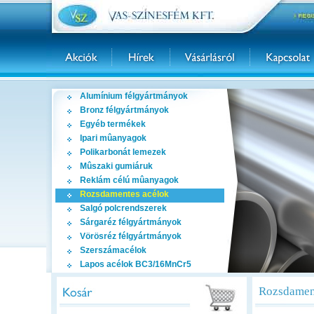
Alumínium félgyártmányok
Bronz félgyártmányok
Egyéb termékek
Ipari mûanyagok
Polikarbonát lemezek
Mûszaki gumiáruk
Reklám célú mûanyagok
Rozsdamentes acélok
Salgó polcrendszerek
Sárgaréz félgyártmányok
Vörösréz félgyártmányok
Szerszámacélok
Lapos acélok BC3/16MnCr5
Rozsdament