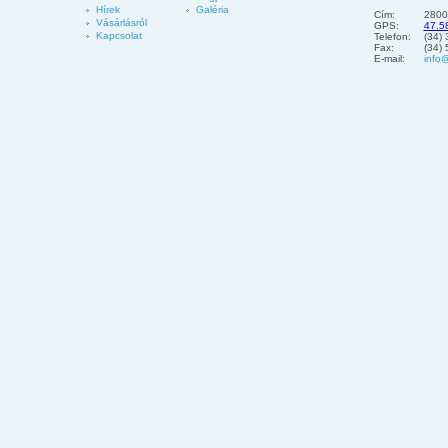
Hírek
Galéria
Cím:
2800
Vásárlásról
GPS:
47.5
Kapcsolat
Telefon:
(34)
Fax:
(34)
E-mail:
info