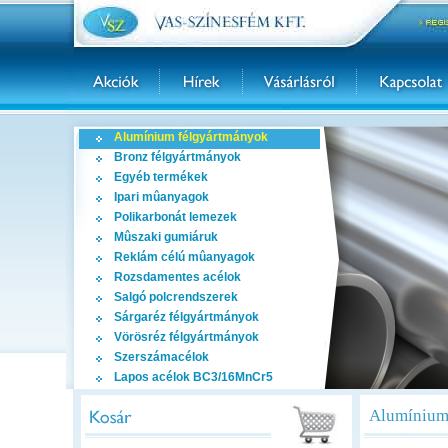
Alumínium félgyártmányok
Bronz félgyártmányok
Egyéb termékek
Ipari mûanyagok
Polikarbonát lemezek
Mûszaki gumiáruk
Reklám célú mûanyagok
Rozsdamentes acélok
Salgó polcrendszerek
Sárgaréz félgyártmányok
Vörösréz félgyártmányok
Szerszámacélok
Lapos acélok BC3/16MnCr5
Alumínium