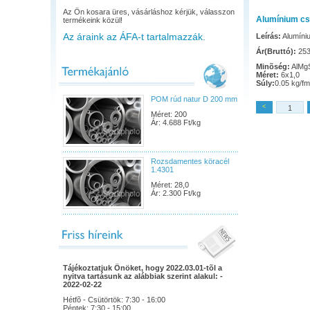
Az Ön kosara üres, vásárláshoz kérjük, válasszon
Alumínium cs
termékeink közül!
Az áraink az ÁFA-t tartalmazzák.
Leírás:
Alumíni
Ár(Bruttó):
253.
Minõség:
AlMgS
Méret:
6x1,0
Súly:
0.05 kg/fm
POM rúd natur D 200 mm
<
Méret: 200
Ár: 4.688 Ft/kg
Rozsdamentes köracél
1.4301
Méret: 28,0
Ár: 2.300 Ft/kg
Tájékoztatjuk Önöket, hogy 2022.03.01-tõl a
nyitva tartásunk az alábbiak szerint alakul: -
2022-02-22
Hétfõ - Csütörtök: 7:30 - 16:00
Péntek: 7:30 - 15:00