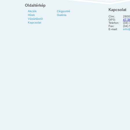
Oldaltérkép
Kapcsolat
Akciók
Cégportré
Hírek
Galéria
Cím:
2800
Vásárlásról
GPS:
47.5
Kapcsolat
Telefon:
(34)
Fax:
(34)
E-mail:
info