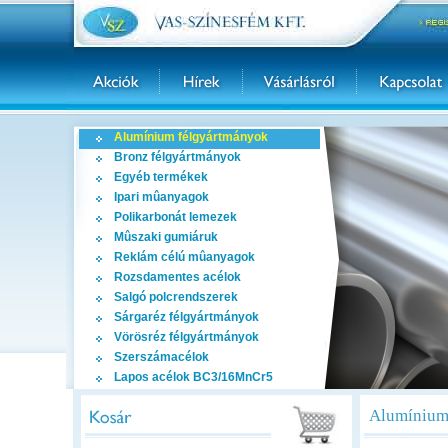
Alumínium félgyártmányok
Bronz félgyártmányok
Egyéb termékek
Ipari mûanyagok
Polikarbonát lemezek
Mûszaki gumiáruk
Reklám célú mûanyagok
Rozsdamentes acélok
Salgó polcrendszerek
Sárgaréz félgyártmányok
Vörösréz félgyártmányok
Szerszámacélok
Lapos acélok BC3/16MnCr5
Alumínium 