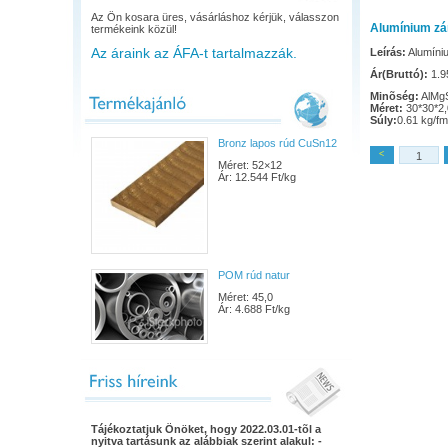
Az Ön kosara üres, vásárláshoz kérjük, válasszon
Alumínium zá
termékeink közül!
Az áraink az ÁFA-t tartalmazzák.
Leírás:
Alumíni
Ár(Bruttó):
1.95
Minõség:
AlMgS
Méret:
30*30*2,
Súly:
0.61 kg/fm
Bronz lapos rúd CuSn12
<
Méret: 52×12
Ár: 12.544 Ft/kg
POM rúd natur
Méret: 45,0
Ár: 4.688 Ft/kg
Tájékoztatjuk Önöket, hogy 2022.03.01-tõl a
nyitva tartásunk az alábbiak szerint alakul: -