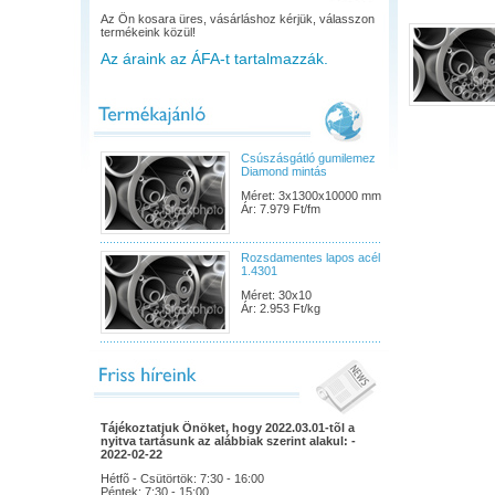
Az Ön kosara üres, vásárláshoz kérjük, válasszon
termékeink közül!
Az áraink az ÁFA-t tartalmazzák.
Csúszásgátló gumilemez
Diamond mintás
Méret: 3x1300x10000 mm
Ár: 7.979 Ft/fm
Rozsdamentes lapos acél
1.4301
Méret: 30x10
Ár: 2.953 Ft/kg
Tájékoztatjuk Önöket, hogy 2022.03.01-tõl a
nyitva tartásunk az alábbiak szerint alakul: -
2022-02-22
Hétfõ - Csütörtök: 7:30 - 16:00
Péntek: 7:30 - 15:00