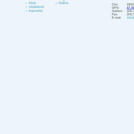
Hírek
Galéria
Cím:
2800
Vásárlásról
GPS:
47.5
Kapcsolat
Telefon:
(34)
Fax:
(34)
E-mail:
info