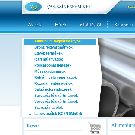
Alumínium félgyártmányok
Bronz félgyártmányok
Egyéb termékek
Ipari mûanyagok
Polikarbonát lemezek
Mûszaki gumiáruk
Reklám célú mûanyagok
Rozsdamentes acélok
Salgó polcrendszerek
Sárgaréz félgyártmányok
Vörösréz félgyártmányok
Szerszámacélok
Lapos acélok BC3/16MnCr5
Alumínium 