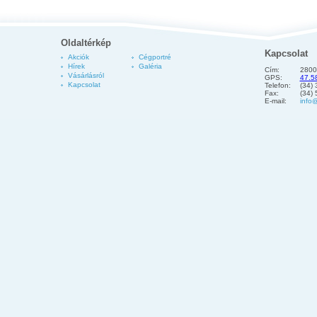
Oldaltérkép
Kapcsolat
Akciók
Cégportré
Hírek
Galéria
Cím:
2800
Vásárlásról
GPS:
47.5
Kapcsolat
Telefon:
(34)
Fax:
(34)
E-mail:
info