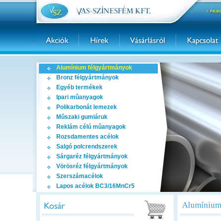
Alumínium félgyártmányok
Bronz félgyártmányok
Egyéb termékek
Ipari mûanyagok
Polikarbonát lemezek
Mûszaki gumiáruk
Reklám célú mûanyagok
Rozsdamentes acélok
Salgó polcrendszerek
Sárgaréz félgyártmányok
Vörösréz félgyártmányok
Szerszámacélok
Lapos acélok BC3/16MnCr5
Alumínium 