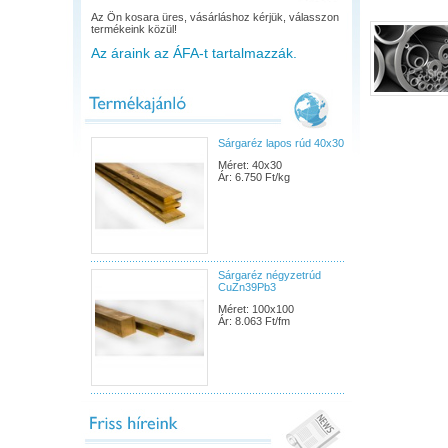
Az Ön kosara üres, vásárláshoz kérjük, válasszon
termékeink közül!
Az áraink az ÁFA-t tartalmazzák.
Sárgaréz lapos rúd 40x30
Méret: 40x30
Ár: 6.750 Ft/kg
Sárgaréz négyzetrúd
CuZn39Pb3
Méret: 100x100
Ár: 8.063 Ft/fm