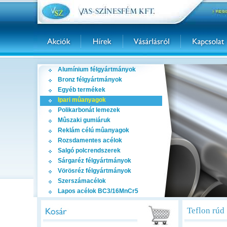
Alumínium félgyártmányok
Bronz félgyártmányok
Egyéb termékek
Ipari mûanyagok
Polikarbonát lemezek
Mûszaki gumiáruk
Reklám célú mûanyagok
Rozsdamentes acélok
Salgó polcrendszerek
Sárgaréz félgyártmányok
Vörösréz félgyártmányok
Szerszámacélok
Lapos acélok BC3/16MnCr5
Teflon rúd