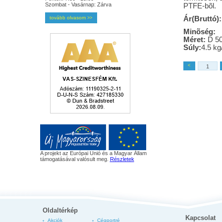
Szombat - Vasárnap: Zárva
PTFE-bõl.
tovább olvasom
Ár(Bruttó):
>>
Minõség:
Méret:
D 5
Súly:
4.5 kg
<
A projekt az Európai Unió és a Magyar Állam
támogatásával valósult meg.
Részletek
Oldaltérkép
Kapcsolat
Akciók
Cégportré