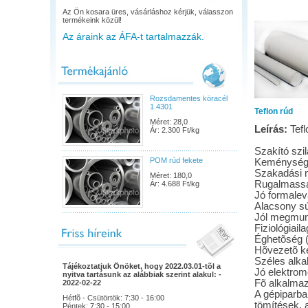
Az Ön kosara üres, vásárláshoz kérjük, válasszon
termékeink közül!
Az áraink az ÁFA-t tartalmazzák.
Rozsdamentes köracél
1.4301
Teflon rúd
Méret: 28,0
Leírás:
Tefl
Ár: 2.300 Ft/kg
Szakító szi
POM rúd fekete
Keménység 
Szakadási 
Méret: 180,0
Rugalmassá
Ár: 4.688 Ft/kg
Jó formalev
Alacsony sú
Jól megmun
Fiziológiail
Éghetõség (
Hõvezetõ k
Széles alka
Tájékoztatjuk Önöket, hogy 2022.03.01-tõl a
Jó elektrom
nyitva tartásunk az alábbiak szerint alakul: -
Fõ alkalmazá
2022-02-22
A gépiparba
Hétfõ - Csütörtök: 7:30 - 16:00
tömítések, 
Péntek: 7:30 - 15:00