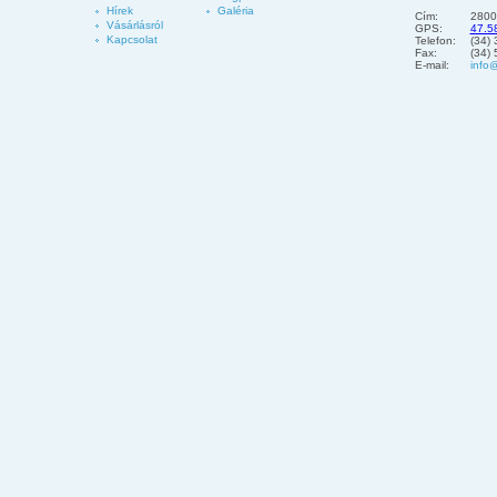
Hírek
Galéria
Cím:
2800
Vásárlásról
GPS:
47.5
Kapcsolat
Telefon:
(34)
Fax:
(34)
E-mail:
info