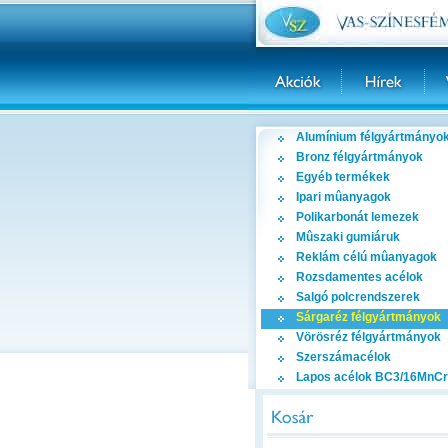
Alumínium félgyártmányo
Bronz félgyártmányok
Egyéb termékek
Ipari mûanyagok
Polikarbonát lemezek
Mûszaki gumiáruk
Reklám célú mûanyagok
Rozsdamentes acélok
Salgó polcrendszerek
Sárgaréz félgyártmányok
Vörösréz félgyártmányok
Szerszámacélok
Lapos acélok BC3/16MnCr