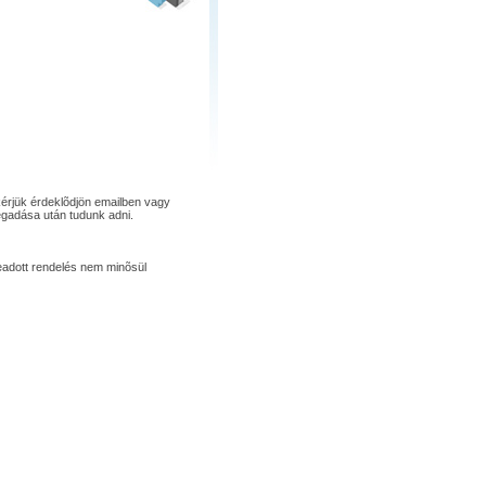
érjük érdeklõdjön emailben vagy
egadása után tudunk adni.
leadott rendelés nem minõsül