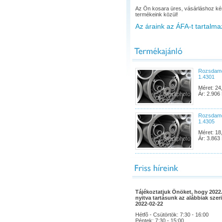
Az Ön kosara üres, vásárláshoz ké
termékeink közül!
Az áraink az ÁFA-t tartalma
Rozsdame
1.4301
Méret: 24
Ár: 2.906 
Rozsdame
1.4305
Méret: 18
Ár: 3.863 
Tájékoztatjuk Önöket, hogy 2022.
nyitva tartásunk az alábbiak szeri
2022-02-22
Hétfõ - Csütörtök: 7:30 - 16:00
Péntek: 7:30 - 15:00