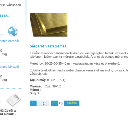
rjük, válasszon
zzák.
ntes köracél
Sárgaréz vastaglemez
,0
Leírás:
Különbözõ táblaméretekben és vastagságban tartjuk, ezekrõl k
Ft/kg
telefonon. Igény szerint méretre daraboljuk. Árat csak pontos méret m
Méret: Lv: 20-25-30-35-40 mm vastagságban készletrõl elérhetõ.
ntes köracél
Ebbõl a tételbõl nem tud a webáruházon keresztül vásárolni, így az itt 
vásárlásnak.
,0
Ft/kg
Ár(Bruttó):
8.602.- Ft (1)
Minõség:
CuZn39Pb3
Méret:
1
Súly:
1
<
>
kg
Kosárba
03.01-tõl a
nt alakul: -