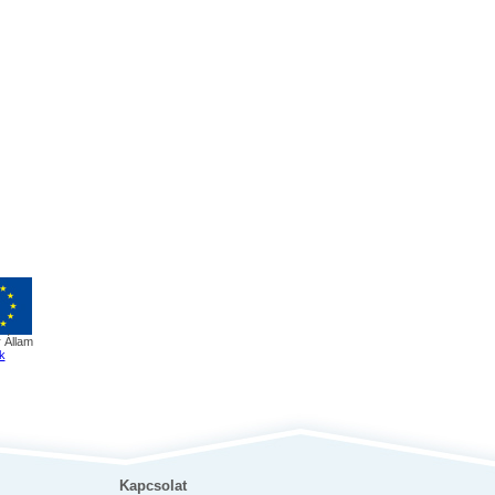
 Állam
k
Kapcsolat