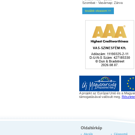
Szombat - Vasárnap: Zárva
tovább olvasom
>>
A projekt az Európai Unió és a Magyar
támogatásával valósult meg.
Részlete
Oldaltérkép
Akciók
Cégportré