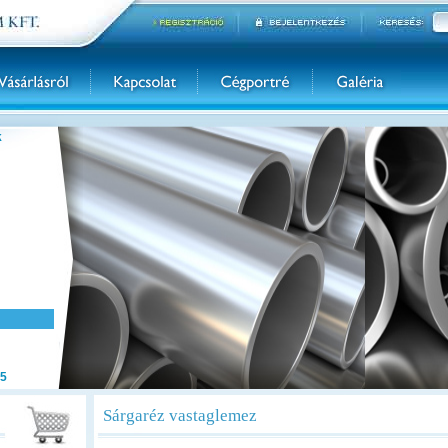
k
5
Sárgaréz vastaglemez