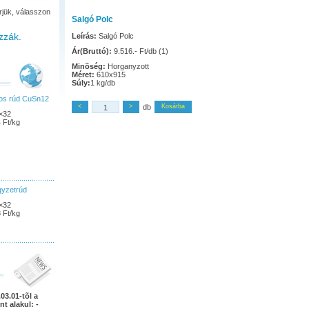
rjük, válasszon
Salgó Polc
zzák.
Leírás:
Salgó Polc
Ár(Bruttó):
9.516.- Ft/db (1)
Minõség:
Horganyzott
Méret:
610x915
Súly:
1 kg/db
pos rúd CuSn12
<
>
db
Kosárba
×32
 Ft/kg
gyzetrúd
×32
 Ft/kg
03.01-tõl a
nt alakul: -