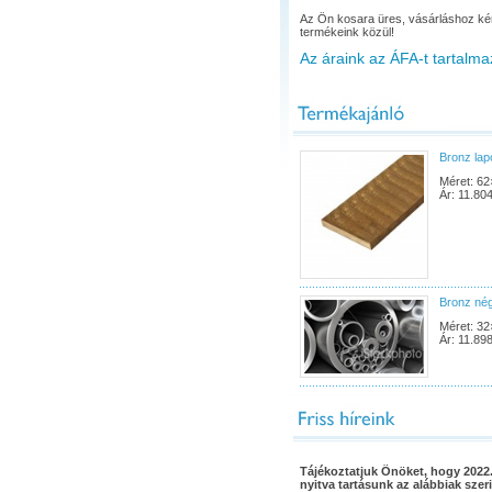
Az Ön kosara üres, vásárláshoz ké
termékeink közül!
Az áraink az ÁFA-t tartalma
Bronz la
Méret: 62
Ár: 11.804
Bronz né
Méret: 32
Ár: 11.898
Tájékoztatjuk Önöket, hogy 2022.
nyitva tartásunk az alábbiak szeri