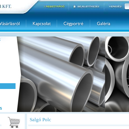
k
5
Salgó Polc