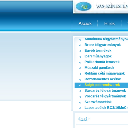
Alumínium félgyártmányo
Bronz félgyártmányok
Egyéb termékek
Ipari mûanyagok
Polikarbonát lemezek
Mûszaki gumiáruk
Reklám célú mûanyagok
Rozsdamentes acélok
Salgó polcrendszerek
Sárgaréz félgyártmányok
Vörösréz félgyártmányok
Szerszámacélok
Lapos acélok BC3/16MnCr