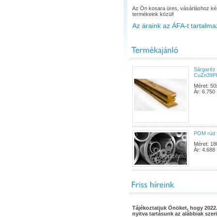
Az Ön kosara üres, vásárláshoz ké
termékeink közül!
Az áraink az ÁFA-t tartalma
Sárgaréz 
CuZn39P
Méret: 50
Ár: 6.750 
POM rúd 
Méret: 18
Ár: 4.688 
Tájékoztatjuk Önöket, hogy 2022.
nyitva tartásunk az alábbiak szeri