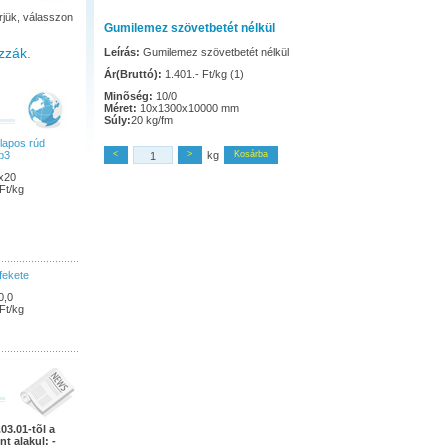
rjük, válasszon
Gumilemez szövetbetét nélkül
zzák.
Leírás:
Gumilemez szövetbetét nélkül
Ár(Bruttó):
1.401.- Ft/kg (1)
Minõség:
10/0
Méret:
10x1300x10000 mm
Súly:
20 kg/fm
lapos rúd
b3
<
>
kg
Kosárba
x20
Ft/kg
fekete
0,0
Ft/kg
03.01-tõl a
nt alakul: -