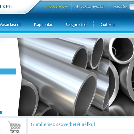
k
5
Gumilemez szövetbetét nélkül