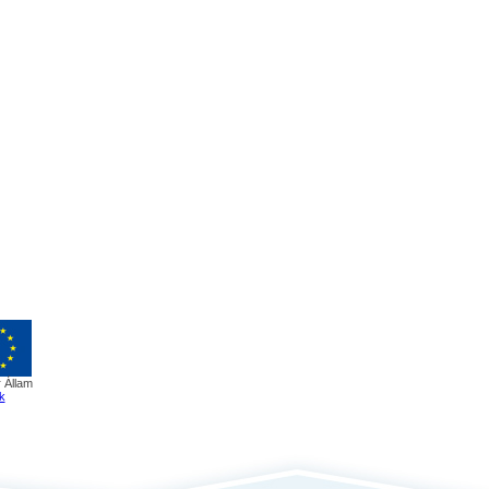
 Állam
k