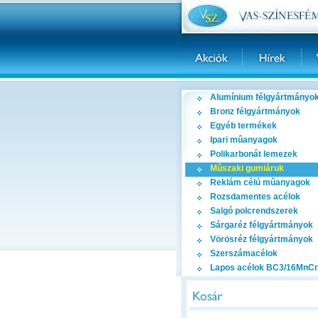
Alumínium félgyártmányo
Bronz félgyártmányok
Egyéb termékek
Ipari mûanyagok
Polikarbonát lemezek
Mûszaki gumiáruk
Reklám célú mûanyagok
Rozsdamentes acélok
Salgó polcrendszerek
Sárgaréz félgyártmányok
Vörösréz félgyártmányok
Szerszámacélok
Lapos acélok BC3/16MnCr