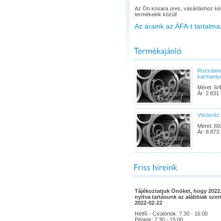
Az Ön kosara üres, vásárláshoz ké
termékeink közül!
Az áraink az ÁFA-t tartalma
Rozsdam
karmanty
Méret: 6/4
Ár: 2.831 
Vörösréz
Méret: 60
Ár: 8.873 
Tájékoztatjuk Önöket, hogy 2022.
nyitva tartásunk az alábbiak szeri
2022-02-22
Hétfõ - Csütörtök: 7:30 - 16:00
Péntek: 7:30 - 15:00