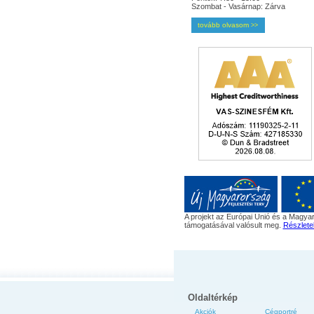
Szombat - Vasárnap: Zárva
tovább olvasom
>>
A projekt az Európai Unió és a Magyar
támogatásával valósult meg.
Részlete
Oldaltérkép
Akciók
Cégportré