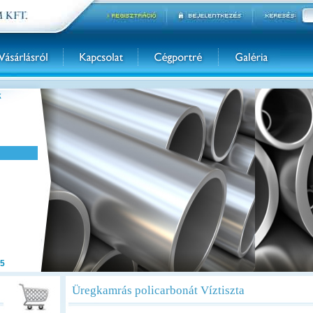
k
5
Üregkamrás policarbonát Víztiszta