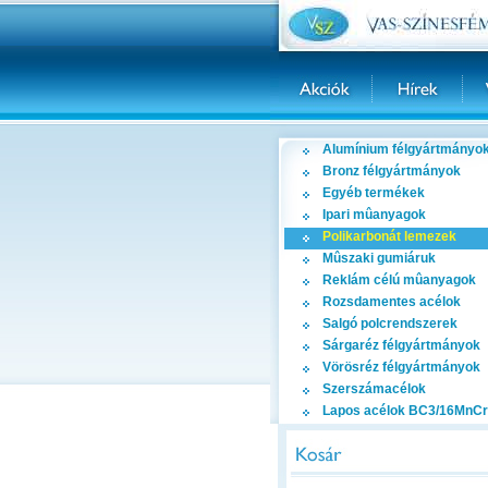
Alumínium félgyártmányo
Bronz félgyártmányok
Egyéb termékek
Ipari mûanyagok
Polikarbonát lemezek
Mûszaki gumiáruk
Reklám célú mûanyagok
Rozsdamentes acélok
Salgó polcrendszerek
Sárgaréz félgyártmányok
Vörösréz félgyártmányok
Szerszámacélok
Lapos acélok BC3/16MnCr