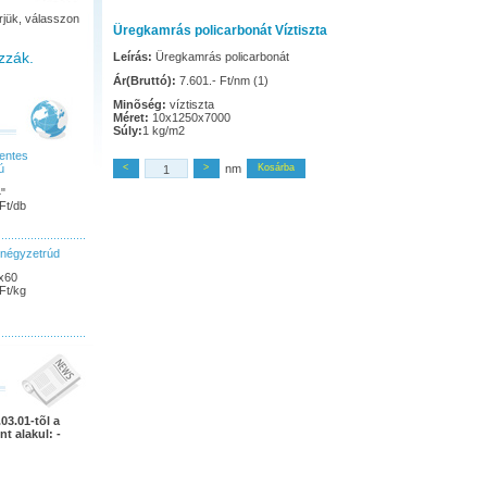
rjük, válasszon
Üregkamrás policarbonát Víztiszta
zzák.
Leírás:
Üregkamrás policarbonát
Ár(Bruttó):
7.601.- Ft/nm (1)
Minõség:
víztiszta
Méret:
10x1250x7000
Súly:
1 kg/m2
entes
ú
<
>
nm
Kosárba
"
Ft/db
 négyzetrúd
x60
Ft/kg
03.01-tõl a
nt alakul: -