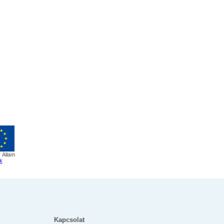
 Állam
k
Kapcsolat