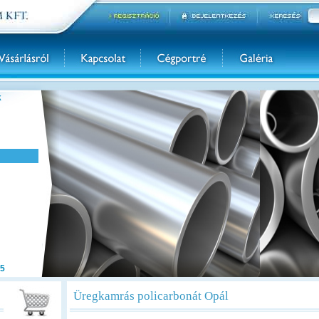
k
5
Üregkamrás policarbonát Opál