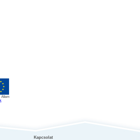
 Állam
k
Kapcsolat