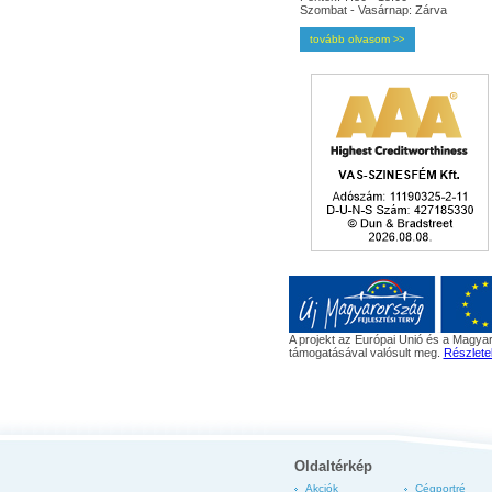
Szombat - Vasárnap: Zárva
tovább olvasom
>>
A projekt az Európai Unió és a Magyar
támogatásával valósult meg.
Részlete
Oldaltérkép
Akciók
Cégportré