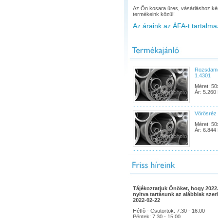
Az Ön kosara üres, vásárláshoz ké
termékeink közül!
Az áraink az ÁFA-t tartalma
Rozsdame
1.4301
Méret: 50
Ár: 5.260 
Vörösréz 
Méret: 50
Ár: 6.844 
Tájékoztatjuk Önöket, hogy 2022.
nyitva tartásunk az alábbiak szeri
2022-02-22
Hétfõ - Csütörtök: 7:30 - 16:00
Péntek: 7:30 - 15:00