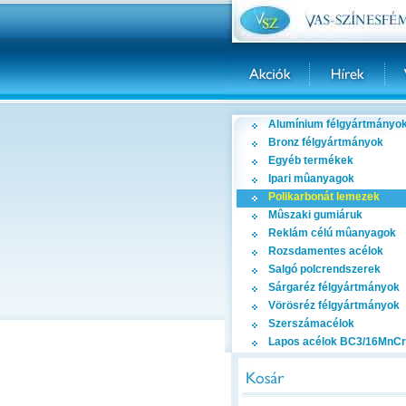
Alumínium félgyártmányo
Bronz félgyártmányok
Egyéb termékek
Ipari mûanyagok
Polikarbonát lemezek
Mûszaki gumiáruk
Reklám célú mûanyagok
Rozsdamentes acélok
Salgó polcrendszerek
Sárgaréz félgyártmányok
Vörösréz félgyártmányok
Szerszámacélok
Lapos acélok BC3/16MnCr