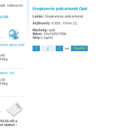
rjük, válasszon
Üregkamrás policarbonát Opál
zzák.
Leírás:
Üregkamrás policarbonát
Ár(Bruttó):
6.920.- Ft/nm (1)
Minõség:
opál
Méret:
10x2100x7000
Súly:
1 kg/m2
ntes lapos acél
<
>
nm
Kosárba
x40
Ft/kg
lapos rúd
x30
Ft/kg
03.01-tõl a
nt alakul: -