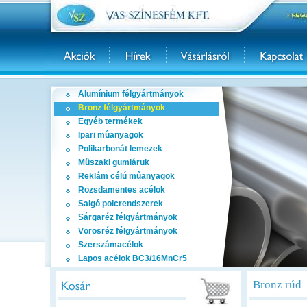
Alumínium félgyártmányok
Bronz félgyártmányok
Egyéb termékek
Ipari mûanyagok
Polikarbonát lemezek
Mûszaki gumiáruk
Reklám célú mûanyagok
Rozsdamentes acélok
Salgó polcrendszerek
Sárgaréz félgyártmányok
Vörösréz félgyártmányok
Szerszámacélok
Lapos acélok BC3/16MnCr5
Bronz rúd