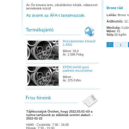
Az Ön kosara üres, vásárláshoz kérjük, válasszon
Bronz rúd
termékeink közül!
Az áraink az ÁFA-t tartalmazzák.
Leírás:
Bronz r
Ár(Bruttó):
12.1
Minõség:
CuSn
Méret:
61
Súly:
26 kg/fm
Rozsdamentes köracél
1.4301
<
Méret: 16,0
Ár: 2.586 Ft/kg
EPDM tömítõ gumi
pattintós leszorítóhoz
Méret: .
Ár: 375 Ft/fm
Tájékoztatjuk Önöket, hogy 2022.03.01-tõl a
nyitva tartásunk az alábbiak szerint alakul: -
2022-02-22
Hétfõ - Csütörtök: 7:30 - 16:00
Péntek: 7:30 - 15:00