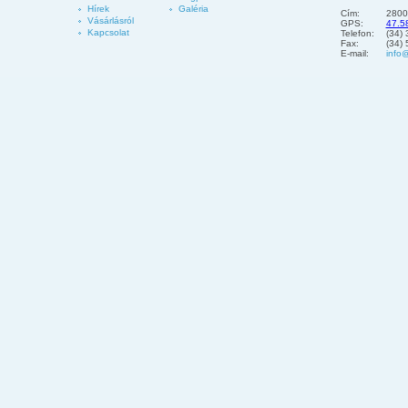
Hírek
Galéria
Cím:
2800
Vásárlásról
GPS:
47.5
Kapcsolat
Telefon:
(34)
Fax:
(34)
E-mail:
info