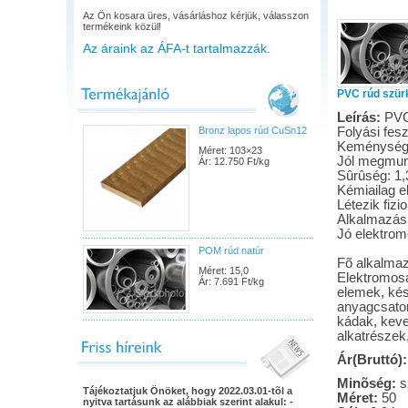
Az Ön kosara üres, vásárláshoz kérjük, válasszon
termékeink közül!
Az áraink az ÁFA-t tartalmazzák.
PVC rúd szür
Leírás:
PVC
Bronz lapos rúd CuSn12
Folyási fes
Keménység:
Méret: 103×23
Jól megmun
Ár: 12.750 Ft/kg
Sûrûség: 1,
Kémiailag el
Létezik fizi
Alkalmazási
Jó elektrom
POM rúd natúr
Fõ alkalmazá
Méret: 15,0
Elektromosa
Ár: 7.691 Ft/kg
elemek, kész
anyagcsator
kádak, keve
alkatrészek
Ár(Bruttó):
Minõség:
s
Tájékoztatjuk Önöket, hogy 2022.03.01-tõl a
Méret:
50
nyitva tartásunk az alábbiak szerint alakul: -