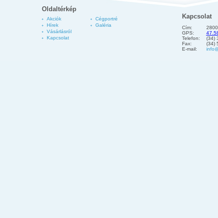
Oldaltérkép
Kapcsolat
Akciók
Cégportré
Hírek
Galéria
Cím:
2800
Vásárlásról
GPS:
47.5
Kapcsolat
Telefon:
(34)
Fax:
(34)
E-mail:
info