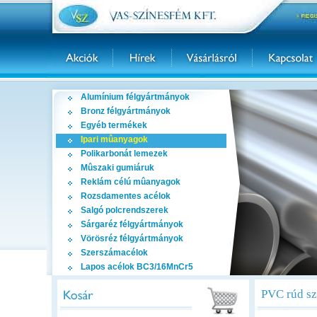
Alumínium félgyártmányok
Bronz félgyártmányok
Egyéb termékek
Ipari mûanyagok
Polikarbonát lemezek
Mûszaki gumiáruk
Reklám célú mûanyagok
Rozsdamentes acélok
Salgó polcrendszerek
Sárgaréz félgyártmányok
Vörösréz félgyártmányok
Szerszámacélok
Lapos acélok BC3/16MnCr5
PVC rúd sz