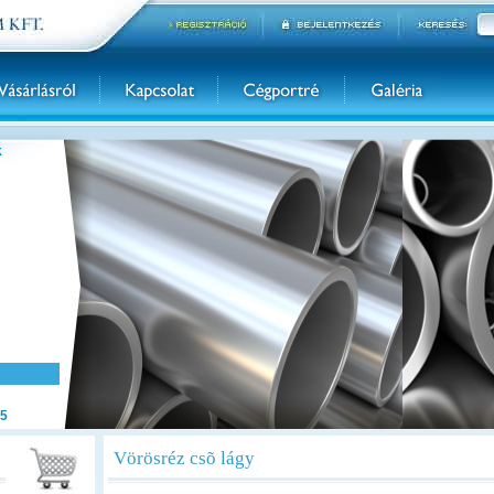
k
5
Vörösréz csõ lágy