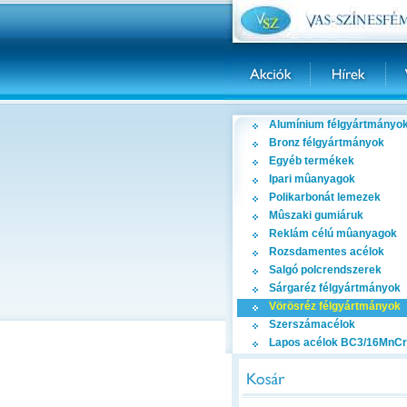
Alumínium félgyártmányo
Bronz félgyártmányok
Egyéb termékek
Ipari mûanyagok
Polikarbonát lemezek
Mûszaki gumiáruk
Reklám célú mûanyagok
Rozsdamentes acélok
Salgó polcrendszerek
Sárgaréz félgyártmányok
Vörösréz félgyártmányok
Szerszámacélok
Lapos acélok BC3/16MnCr