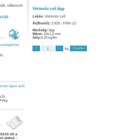
rjük, válasszon
Vörösréz csõ lágy
zzák.
Leírás:
Vörösréz csõ
Ár(Bruttó):
2.625.- Ft/fm (1)
Minõség:
lágy
Méret:
10x1,0 mm
Súly:
0.25 kg/fm
 vastaglemez
<
>
kg
Kosárba
Ft
ntes lapos acél
x15
Ft/kg
03.01-tõl a
nt alakul: -