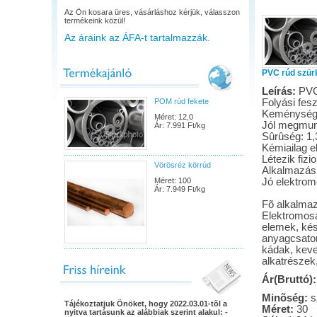
Az Ön kosara üres, vásárláshoz kérjük, válasszon
termékeink közül!
Az áraink az ÁFA-t tartalmazzák.
PVC rúd szür
Leírás:
PVC
POM rúd fekete
Folyási fes
Keménység:
Méret: 12,0
Jól megmun
Ár: 7.991 Ft/kg
Sûrûség: 1,
Kémiailag el
Létezik fizi
Vörösréz körrúd
Alkalmazási
Méret: 100
Jó elektrom
Ár: 7.949 Ft/kg
Fõ alkalmazá
Elektromosa
elemek, kész
anyagcsator
kádak, keve
alkatrészek
Ár(Bruttó):
Minõség:
s
Tájékoztatjuk Önöket, hogy 2022.03.01-tõl a
Méret:
30
nyitva tartásunk az alábbiak szerint alakul: -