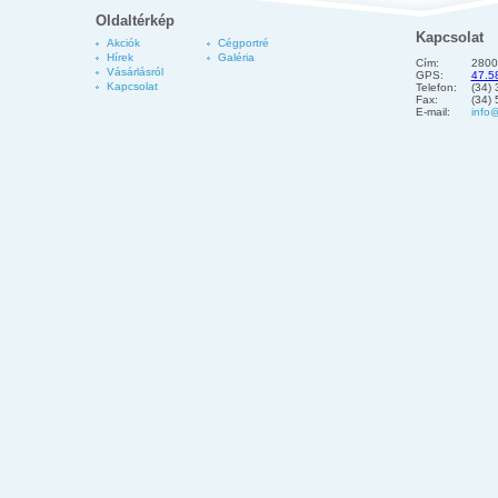
Oldaltérkép
Kapcsolat
Akciók
Cégportré
Hírek
Galéria
Cím:
2800
Vásárlásról
GPS:
47.5
Kapcsolat
Telefon:
(34)
Fax:
(34)
E-mail:
info