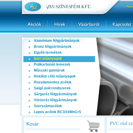
Alumínium félgyártmányok
Bronz félgyártmányok
Egyéb termékek
Ipari mûanyagok
Polikarbonát lemezek
Mûszaki gumiáruk
Reklám célú mûanyagok
Rozsdamentes acélok
Salgó polcrendszerek
Sárgaréz félgyártmányok
Vörösréz félgyártmányok
Szerszámacélok
Lapos acélok BC3/16MnCr5
PVC rúd sz