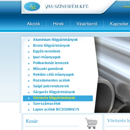
Alumínium félgyártmányok
Bronz félgyártmányok
Egyéb termékek
Ipari mûanyagok
Polikarbonát lemezek
Mûszaki gumiáruk
Reklám célú mûanyagok
Rozsdamentes acélok
Salgó polcrendszerek
Sárgaréz félgyártmányok
Vörösréz félgyártmányok
Szerszámacélok
Lapos acélok BC3/16MnCr5
Vörösréz l