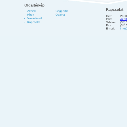
Oldaltérkép
Kapcsolat
Akciók
Cégportré
Hírek
Galéria
Cím:
2800
Vásárlásról
GPS:
47.5
Kapcsolat
Telefon:
(34)
Fax:
(34)
E-mail:
info