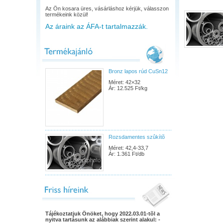
Az Ön kosara üres, vásárláshoz kérjük, válasszon
termékeink közül!
Az áraink az ÁFA-t tartalmazzák.
Bronz lapos rúd CuSn12
Méret: 42×32
Ár: 12.525 Ft/kg
Rozsdamentes szûkítõ
Méret: 42,4-33,7
Ár: 1.361 Ft/db
Tájékoztatjuk Önöket, hogy 2022.03.01-tõl a
nyitva tartásunk az alábbiak szerint alakul: -