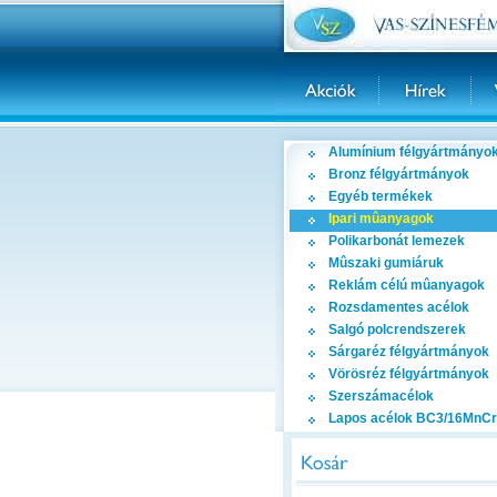
Alumínium félgyártmányo
Bronz félgyártmányok
Egyéb termékek
Ipari mûanyagok
Polikarbonát lemezek
Mûszaki gumiáruk
Reklám célú mûanyagok
Rozsdamentes acélok
Salgó polcrendszerek
Sárgaréz félgyártmányok
Vörösréz félgyártmányok
Szerszámacélok
Lapos acélok BC3/16MnCr