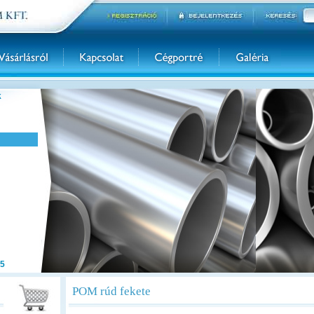
k
5
POM rúd fekete