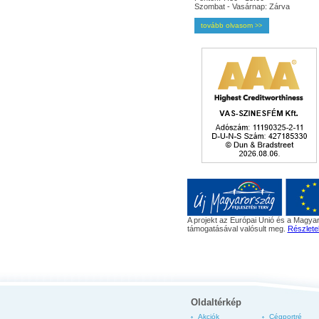
Szombat - Vasárnap: Zárva
tovább olvasom
>>
A projekt az Európai Unió és a Magyar
támogatásával valósult meg.
Részlete
Oldaltérkép
Akciók
Cégportré