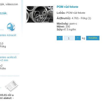
rjük, válasszon
POM rúd fekete
zzák.
Leírás:
POM rúd fekete
Ár(Bruttó):
4.763.- Ft/kg (1)
Minõség:
pom-c
Méret:
200
Súly:
47.5 kg/fm
ntes köracél
<
>
kg
Kosárba
0,0
Ft/kg
ntes acélcsõ
5×2 mm
x2
Ft/fm
03.01-tõl a
nt alakul: -