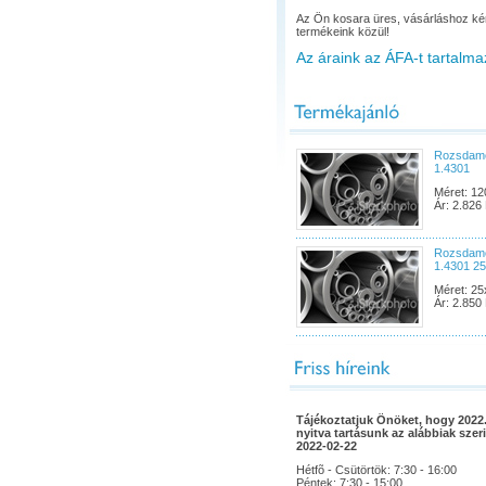
Az Ön kosara üres, vásárláshoz ké
termékeink közül!
Az áraink az ÁFA-t tartalma
Rozsdame
1.4301
Méret: 12
Ár: 2.826 
Rozsdame
1.4301 2
Méret: 25
Ár: 2.850 
Tájékoztatjuk Önöket, hogy 2022.
nyitva tartásunk az alábbiak szeri
2022-02-22
Hétfõ - Csütörtök: 7:30 - 16:00
Péntek: 7:30 - 15:00