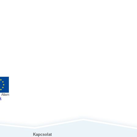
 Állam
k
Kapcsolat