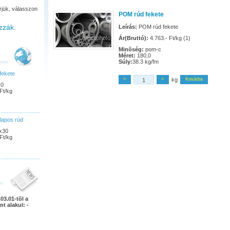
rjük, válasszon
POM rúd fekete
zzák.
Leírás:
POM rúd fekete
Ár(Bruttó):
4.763.- Ft/kg (1)
Minõség:
pom-c
Méret:
180,0
Súly:
38.3 kg/fm
fekete
<
>
kg
Kosárba
,0
Ft/kg
lapos rúd
x30
Ft/kg
03.01-tõl a
nt alakul: -