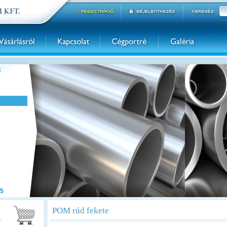
k
5
POM rúd fekete