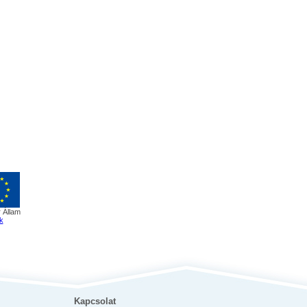
 Állam
k
Kapcsolat