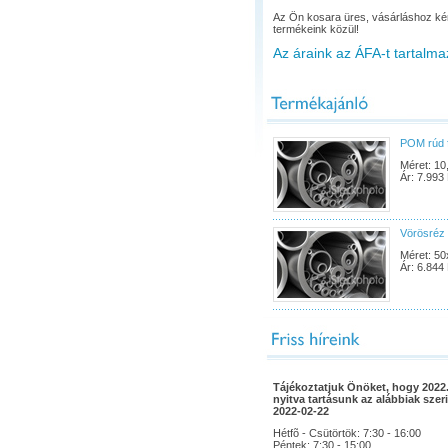
Az Ön kosara üres, vásárláshoz ké
termékeink közül!
Az áraink az ÁFA-t tartalma
POM rúd 
Méret: 10
Ár: 7.993 
Vörösréz 
Méret: 50
Ár: 6.844 
Tájékoztatjuk Önöket, hogy 2022.
nyitva tartásunk az alábbiak szeri
2022-02-22
Hétfõ - Csütörtök: 7:30 - 16:00
Péntek: 7:30 - 15:00