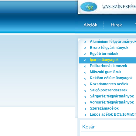
Alumínium félgyártmányo
Bronz félgyártmányok
Egyéb termékek
Ipari mûanyagok
Polikarbonát lemezek
Mûszaki gumiáruk
Reklám célú mûanyagok
Rozsdamentes acélok
Salgó polcrendszerek
Sárgaréz félgyártmányok
Vörösréz félgyártmányok
Szerszámacélok
Lapos acélok BC3/16MnCr