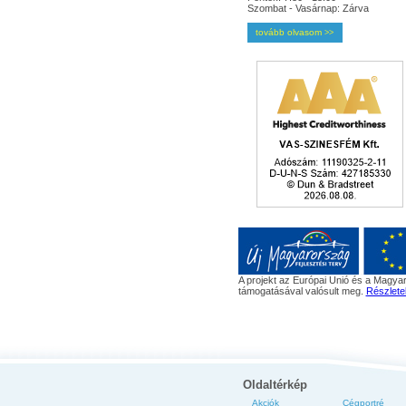
Szombat - Vasárnap: Zárva
tovább olvasom
>>
A projekt az Európai Unió és a Magyar
támogatásával valósult meg.
Részlete
Oldaltérkép
Akciók
Cégportré