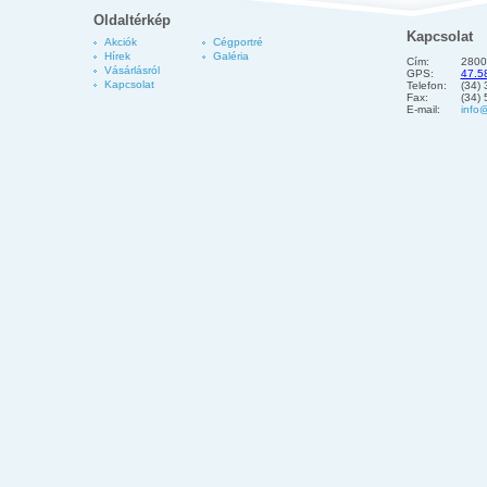
Oldaltérkép
Kapcsolat
Akciók
Cégportré
Hírek
Galéria
Cím:
2800
Vásárlásról
GPS:
47.5
Kapcsolat
Telefon:
(34)
Fax:
(34)
E-mail:
info