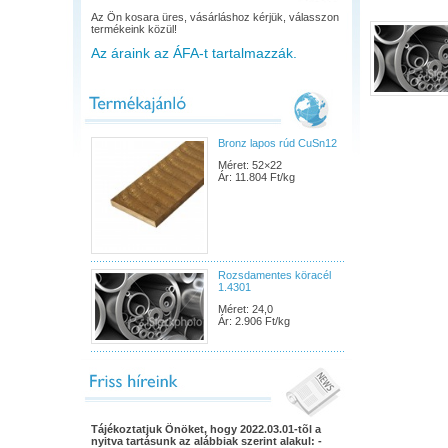
Az Ön kosara üres, vásárláshoz kérjük, válasszon
termékeink közül!
Az áraink az ÁFA-t tartalmazzák.
Bronz lapos rúd CuSn12
Méret: 52×22
Ár: 11.804 Ft/kg
Rozsdamentes köracél
1.4301
Méret: 24,0
Ár: 2.906 Ft/kg
Tájékoztatjuk Önöket, hogy 2022.03.01-tõl a
nyitva tartásunk az alábbiak szerint alakul: -