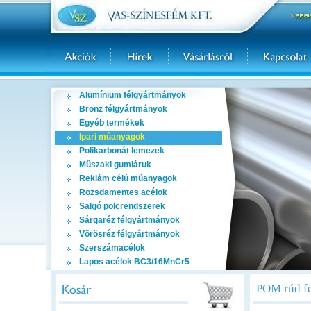
Alumínium félgyártmányok
Bronz félgyártmányok
Egyéb termékek
Ipari mûanyagok
Polikarbonát lemezek
Mûszaki gumiáruk
Reklám célú mûanyagok
Rozsdamentes acélok
Salgó polcrendszerek
Sárgaréz félgyártmányok
Vörösréz félgyártmányok
Szerszámacélok
Lapos acélok BC3/16MnCr5
POM rúd f