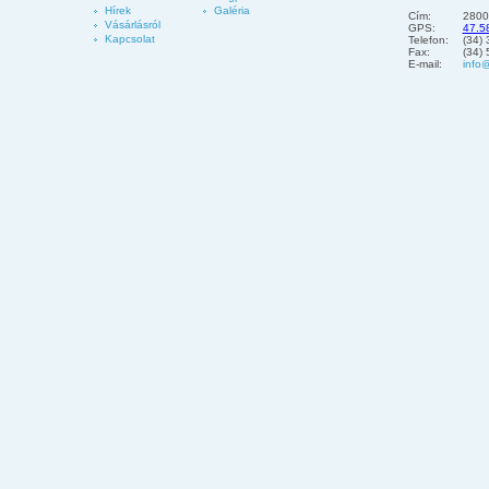
Hírek
Galéria
Cím:
2800
Vásárlásról
GPS:
47.5
Kapcsolat
Telefon:
(34)
Fax:
(34)
E-mail:
info