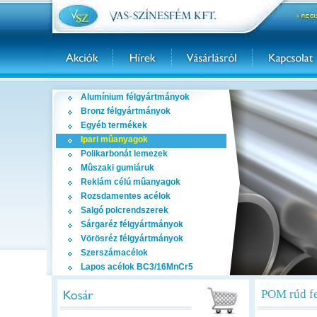
Alumínium félgyártmányok
Bronz félgyártmányok
Egyéb termékek
Ipari mûanyagok
Polikarbonát lemezek
Mûszaki gumiáruk
Reklám célú mûanyagok
Rozsdamentes acélok
Salgó polcrendszerek
Sárgaréz félgyártmányok
Vörösréz félgyártmányok
Szerszámacélok
Lapos acélok BC3/16MnCr5
POM rúd f