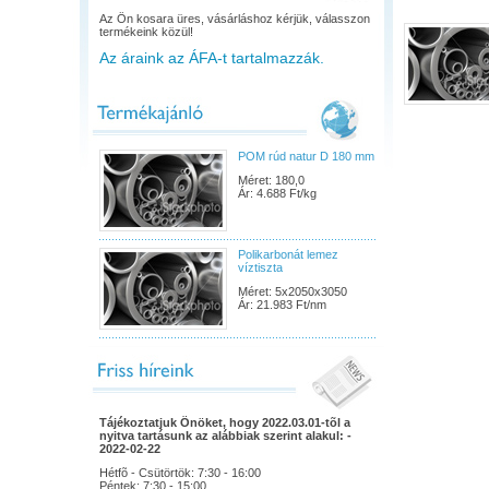
Az Ön kosara üres, vásárláshoz kérjük, válasszon
termékeink közül!
Az áraink az ÁFA-t tartalmazzák.
POM rúd natur D 180 mm
Méret: 180,0
Ár: 4.688 Ft/kg
Polikarbonát lemez
víztiszta
Méret: 5x2050x3050
Ár: 21.983 Ft/nm
Tájékoztatjuk Önöket, hogy 2022.03.01-tõl a
nyitva tartásunk az alábbiak szerint alakul: -
2022-02-22
Hétfõ - Csütörtök: 7:30 - 16:00
Péntek: 7:30 - 15:00