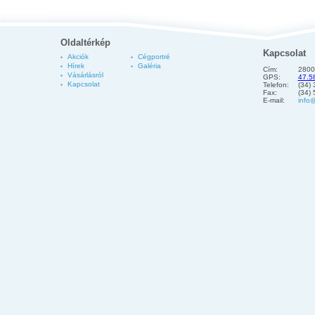
Oldaltérkép
Kapcsolat
Akciók
Cégportré
Hírek
Galéria
Cím:
2800
Vásárlásról
GPS:
47.5
Kapcsolat
Telefon:
(34)
Fax:
(34)
E-mail:
info