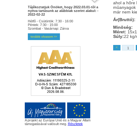
ahol a hõre 
Tájékoztatjuk Önöket, hogy 2022.03.01-tõl a
mûanyagok m
nyitva tartásunk az alábbiak szerint alakul: -
már nem kie
2022-02-22
Ár(Bruttó):
Hétfõ - Csütörtök: 7:30 - 16:00
Péntek: 7:30 - 15:00
Minõség:
Szombat - Vasárnap: Zárva
Méret:
15x1
Súly:
22 kg
tovább olvasom
>>
<
A projekt az Európai Unió és a Magyar Állam
támogatásával valósult meg.
Részletek