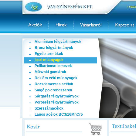
Alumínium félgyártmányok
Bronz félgyártmányok
Egyéb termékek
Ipari mûanyagok
Polikarbonát lemezek
Mûszaki gumiáruk
Reklám célú mûanyagok
Rozsdamentes acélok
Salgó polcrendszerek
Sárgaréz félgyártmányok
Vörösréz félgyártmányok
Szerszámacélok
Lapos acélok BC3/16MnCr5
Textilbakel