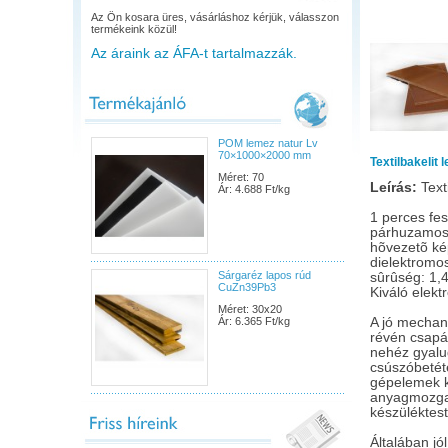
Az Ön kosara üres, vásárláshoz kérjük, válasszon
termékeink közül!
Az áraink az ÁFA-t tartalmazzák.
POM lemez natur Lv
70×1000×2000 mm
Textilbakelit 
Méret: 70
Leírás:
Texti
Ár: 4.688 Ft/kg
1 perces fes
párhuzamosa
hõvezetõ ké
dielektromos
Sárgaréz lapos rúd
sûrûség: 1,
CuZn39Pb3
Kiváló elekt
Méret: 30x20
Ár: 6.365 Ft/kg
A jó mechani
révén csapá
nehéz gyalu
csúszóbetét
gépelemek k
anyagmozgat
készüléktes
Általában jó