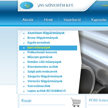
Alumínium félgyártmányok
Bronz félgyártmányok
Egyéb termékek
Ipari mûanyagok
Polikarbonát lemezek
Mûszaki gumiáruk
Reklám célú mûanyagok
Rozsdamentes acélok
Salgó polcrendszerek
Sárgaréz félgyártmányok
Vörösréz félgyártmányok
Szerszámacélok
Lapos acélok BC3/16MnCr5
POM lemez