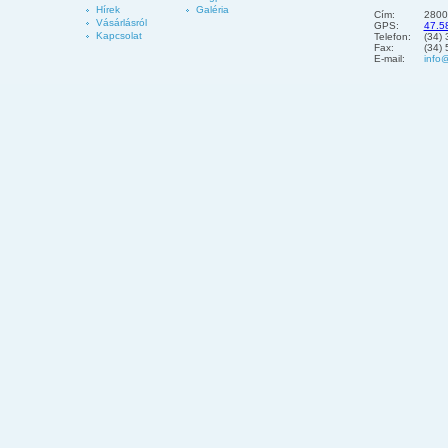
Hírek
Galéria
Cím:
2800
Vásárlásról
GPS:
47.5
Kapcsolat
Telefon:
(34)
Fax:
(34)
E-mail:
info