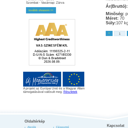
Szombat - Vasárnap: Zárva
Ár(Bruttó):
tovább olvasom
>>
Minõség:
p
Méret:
70
Súly:
107 k
<
A projekt az Európai Unió és a Magyar Állam
támogatásával valósult meg.
Részletek
Oldaltérkép
Kapcsolat
Akciók
Cégportré