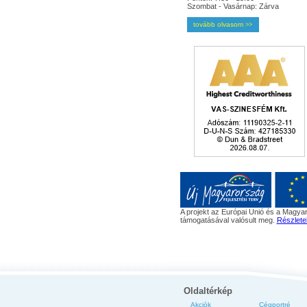
Szombat - Vasárnap: Zárva
tovább olvasom
>>
A projekt az Európai Unió és a Magyar
támogatásával valósult meg.
Részlete
Oldaltérkép
Akciók
Cégportré