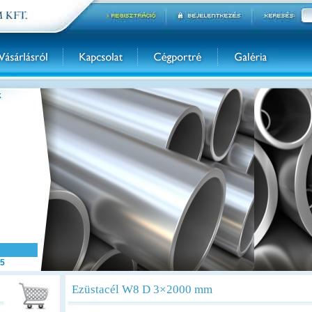
k
5
Ezüstacél W8 D 3×2000 mm