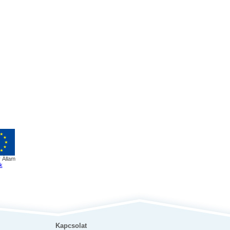
 Állam
k
Kapcsolat