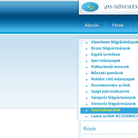
Alumínium félgyártmányo
Bronz félgyártmányok
Egyéb termékek
Ipari mûanyagok
Polikarbonát lemezek
Mûszaki gumiáruk
Reklám célú mûanyagok
Rozsdamentes acélok
Salgó polcrendszerek
Sárgaréz félgyártmányok
Vörösréz félgyártmányok
Szerszámacélok
Lapos acélok BC3/16MnCr