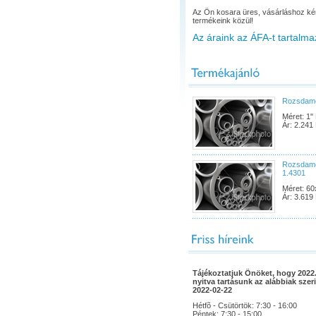
Az Ön kosara üres, vásárláshoz ké
termékeink közül!
Az áraink az ÁFA-t tartalma
Rozsdame
Méret: 1"
Ár: 2.241 
Rozsdame
1.4301
Méret: 60
Ár: 3.619 
Tájékoztatjuk Önöket, hogy 2022.
nyitva tartásunk az alábbiak szeri
2022-02-22
Hétfõ - Csütörtök: 7:30 - 16:00
Péntek: 7:30 - 15:00