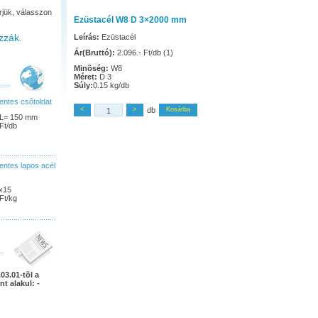
rjük, válasszon
Ezüstacél W8 D 3×2000 mm
zzák.
Leírás:
Ezüstacél
Ár(Bruttó):
2.096.- Ft/db (1)
Minõség:
W8
Méret:
D 3
Súly:
0.15 kg/db
ntes csõtoldat
<
>
db
Kosárba
 L= 150 mm
Ft/db
ntes lapos acél
x15
Ft/kg
03.01-tõl a
nt alakul: -