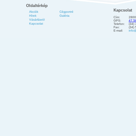
Oldaltérkép
Kapcsolat
Akciók
Cégportré
Hírek
Galéria
Cím:
2800
Vásárlásról
GPS:
47.5
Kapcsolat
Telefon:
(34)
Fax:
(34)
E-mail:
info