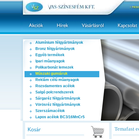
Alumínium félgyártmányok
Bronz félgyártmányok
Egyéb termékek
Ipari mûanyagok
Polikarbonát lemezek
Mûszaki gumiáruk
Reklám célú mûanyagok
Rozsdamentes acélok
Salgó polcrendszerek
Sárgaréz félgyártmányok
Vörösréz félgyártmányok
Szerszámacélok
Lapos acélok BC3/16MnCr5
Temafast e