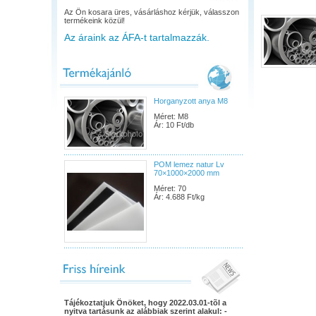
Az Ön kosara üres, vásárláshoz kérjük, válasszon
termékeink közül!
Az áraink az ÁFA-t tartalmazzák.
Horganyzott anya M8
Méret: M8
Ár: 10 Ft/db
POM lemez natur Lv
70×1000×2000 mm
Méret: 70
Ár: 4.688 Ft/kg
Tájékoztatjuk Önöket, hogy 2022.03.01-tõl a
nyitva tartásunk az alábbiak szerint alakul: -