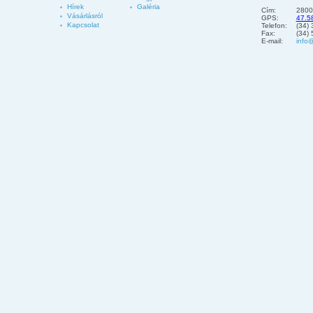
Hírek
Galéria
Cím:
2800
Vásárlásról
GPS:
47.5
Kapcsolat
Telefon:
(34)
Fax:
(34)
E-mail:
info