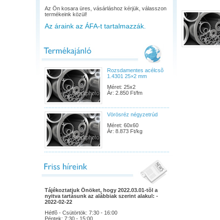
Az Ön kosara üres, vásárláshoz kérjük, válasszon
termékeink közül!
Az áraink az ÁFA-t tartalmazzák.
Rozsdamentes acélcsõ
1.4301 25×2 mm
Méret: 25x2
Ár: 2.850 Ft/fm
Vörösréz négyzetrúd
Méret: 60x60
Ár: 8.873 Ft/kg
Tájékoztatjuk Önöket, hogy 2022.03.01-tõl a
nyitva tartásunk az alábbiak szerint alakul: -
2022-02-22
Hétfõ - Csütörtök: 7:30 - 16:00
Péntek: 7:30 - 15:00