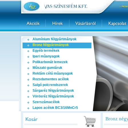
Alumínium félgyártmányok
Bronz félgyártmányok
Egyéb termékek
Ipari mûanyagok
Polikarbonát lemezek
Mûszaki gumiáruk
Reklám célú mûanyagok
Rozsdamentes acélok
Salgó polcrendszerek
Sárgaréz félgyártmányok
Vörösréz félgyártmányok
Szerszámacélok
Lapos acélok BC3/16MnCr5
Bronz négy