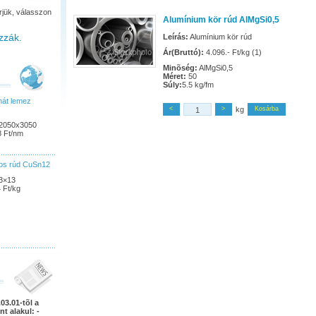
rjük, válasszon
Alumínium kör rúd AlMgSi0,5
zzák.
Leírás:
Alumínium kör rúd
Ár(Bruttó):
4.096.- Ft/kg (1)
Minõség:
AlMgSi0,5
Méret:
50
Súly:
5.5 kg/fm
nát lemez
<
>
kg
Kosárba
x2050x3050
8 Ft/nm
pos rúd CuSn12
3×13
 Ft/kg
03.01-tõl a
nt alakul: -