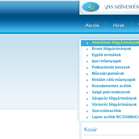
Alumínium félgyártmányo
Bronz félgyártmányok
Egyéb termékek
Ipari mûanyagok
Polikarbonát lemezek
Mûszaki gumiáruk
Reklám célú mûanyagok
Rozsdamentes acélok
Salgó polcrendszerek
Sárgaréz félgyártmányok
Vörösréz félgyártmányok
Szerszámacélok
Lapos acélok BC3/16MnCr