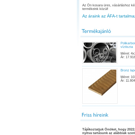
Az Ön kosara üres, vásárláshoz ké
termékeink közül!
Az áraink az ÁFA-t tartalma
Polikarbo
víztiszta
Méret: 4
Ár: 17.91
Bronz la
Méret: 10
Ár: 11.804
Tájékoztatjuk Önöket, hogy 2022.
nyitva tartásunk az alábbiak szeri