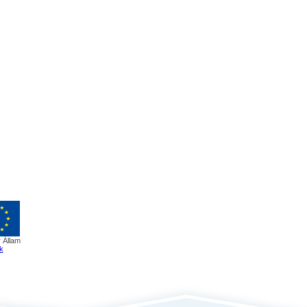
 Állam
k