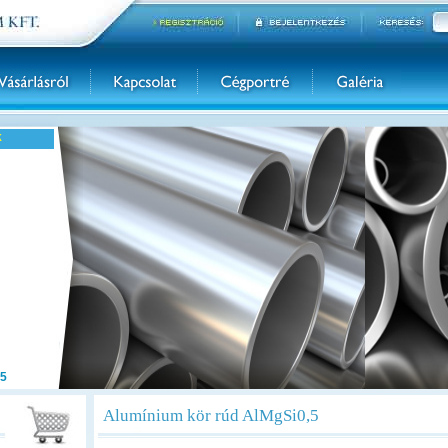
k
5
Alumínium kör rúd AlMgSi0,5