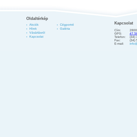
Oldaltérkép
Kapcsolat
Akciók
Cégportré
Hírek
Galéria
Cím:
2800
Vásárlásról
GPS:
47.5
Kapcsolat
Telefon:
(34)
Fax:
(34)
E-mail:
info