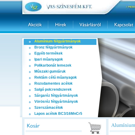
Alumínium félgyártmányok
Bronz félgyártmányok
Egyéb termékek
Ipari mûanyagok
Polikarbonát lemezek
Mûszaki gumiáruk
Reklám célú mûanyagok
Rozsdamentes acélok
Salgó polcrendszerek
Sárgaréz félgyártmányok
Vörösréz félgyártmányok
Szerszámacélok
Lapos acélok BC3/16MnCr5
Alumínium