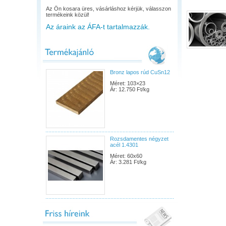
Az Ön kosara üres, vásárláshoz kérjük, válasszon
termékeink közül!
Az áraink az ÁFA-t tartalmazzák.
Bronz lapos rúd CuSn12
Méret: 103×23
Ár: 12.750 Ft/kg
Rozsdamentes négyzet
acél 1.4301
Méret: 60x60
Ár: 3.281 Ft/kg