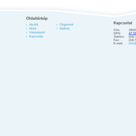
Oldaltérkép
Kapcsolat
Akciók
Cégportré
Hírek
Galéria
Cím:
2800
Vásárlásról
GPS:
47.5
Kapcsolat
Telefon:
(34)
Fax:
(34)
E-mail:
info