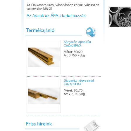
Az Ön kosara üres, vásárláshoz kérjük, válasszon
termékeink közül!
Az áraink az ÁFA-t tartalmazzák.
Sárgaréz lapos rúd
CuZn39Pb3
Méret: 50x20
Ár: 6.750 Ft/kg
Sárgaréz négyzetrúd
CuZn39Pb3
Méret: 70x70
Ár: 7.219 Ft/kg