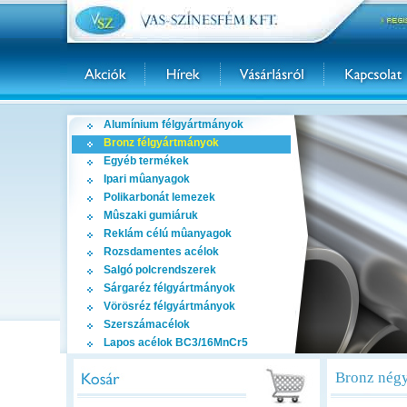
Alumínium félgyártmányok
Bronz félgyártmányok
Egyéb termékek
Ipari mûanyagok
Polikarbonát lemezek
Mûszaki gumiáruk
Reklám célú mûanyagok
Rozsdamentes acélok
Salgó polcrendszerek
Sárgaréz félgyártmányok
Vörösréz félgyártmányok
Szerszámacélok
Lapos acélok BC3/16MnCr5
Bronz négy