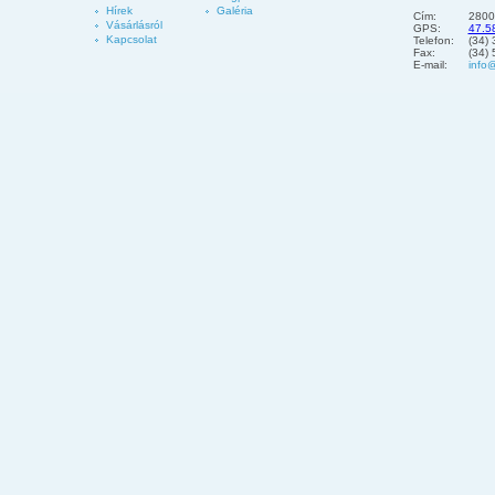
Hírek
Galéria
Cím:
2800
Vásárlásról
GPS:
47.5
Kapcsolat
Telefon:
(34)
Fax:
(34)
E-mail:
info