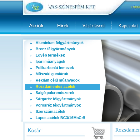
Alumínium félgyártmányok
Bronz félgyártmányok
Egyéb termékek
Ipari mûanyagok
Polikarbonát lemezek
Mûszaki gumiáruk
Reklám célú mûanyagok
Rozsdamentes acélok
Salgó polcrendszerek
Sárgaréz félgyártmányok
Vörösréz félgyártmányok
Szerszámacélok
Lapos acélok BC3/16MnCr5
Rozsdament