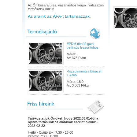
Az Ön kosara üres, vásárláshoz kérjük, válasszon
termékeink közül!
Az áraink az ÁFA-t tartalmazzák.
EPDM tömítõ gumi
pattintós leszorítóhoz
Méret: .
Ár: 375 Ft/fm
Rozsdamentes köracél
1.4305
Méret: 18,0
Ár: 3.863 Ft/kg
Tájékoztatjuk Önöket, hogy 2022.03.01-tõl a
nyitva tartásunk az alábbiak szerint alakul: -
2022-02-22
Hétfõ - Csütörtök: 7:30 - 16:00
Péntek: 7:30 - 15:00