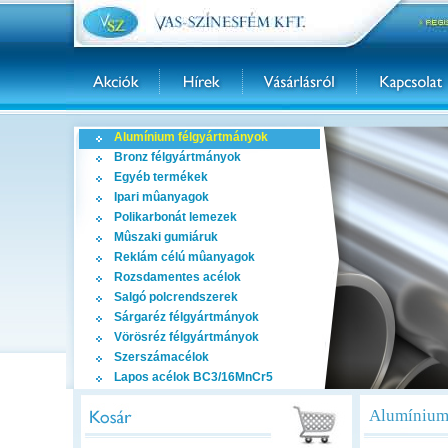
Alumínium félgyártmányok
Bronz félgyártmányok
Egyéb termékek
Ipari mûanyagok
Polikarbonát lemezek
Mûszaki gumiáruk
Reklám célú mûanyagok
Rozsdamentes acélok
Salgó polcrendszerek
Sárgaréz félgyártmányok
Vörösréz félgyártmányok
Szerszámacélok
Lapos acélok BC3/16MnCr5
Alumínium