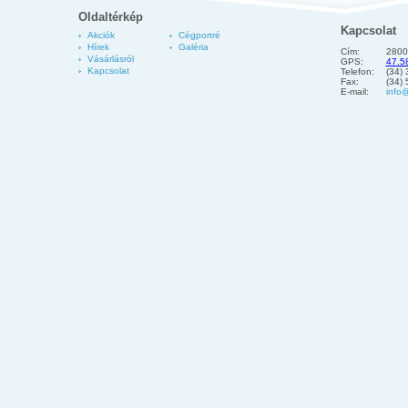
Oldaltérkép
Kapcsolat
Akciók
Cégportré
Hírek
Galéria
Cím:
2800
Vásárlásról
GPS:
47.5
Kapcsolat
Telefon:
(34)
Fax:
(34)
E-mail:
info