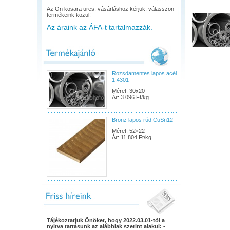
Az Ön kosara üres, vásárláshoz kérjük, válasszon
termékeink közül!
Az áraink az ÁFA-t tartalmazzák.
Rozsdamentes lapos acél
1.4301
Méret: 30x20
Ár: 3.096 Ft/kg
Bronz lapos rúd CuSn12
Méret: 52×22
Ár: 11.804 Ft/kg
Tájékoztatjuk Önöket, hogy 2022.03.01-tõl a
nyitva tartásunk az alábbiak szerint alakul: -