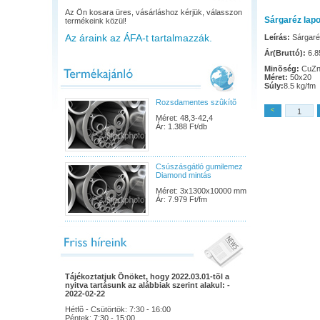
Az Ön kosara üres, vásárláshoz kérjük, válasszon
Sárgaréz lap
termékeink közül!
Az áraink az ÁFA-t tartalmazzák.
Leírás:
Sárgaré
Ár(Bruttó):
6.85
Minõség:
CuZn
Méret:
50x20
Súly:
8.5 kg/fm
Rozsdamentes szûkítõ
<
Méret: 48,3-42,4
Ár: 1.388 Ft/db
Csúszásgátló gumilemez
Diamond mintás
Méret: 3x1300x10000 mm
Ár: 7.979 Ft/fm
Tájékoztatjuk Önöket, hogy 2022.03.01-tõl a
nyitva tartásunk az alábbiak szerint alakul: -
2022-02-22
Hétfõ - Csütörtök: 7:30 - 16:00
Péntek: 7:30 - 15:00