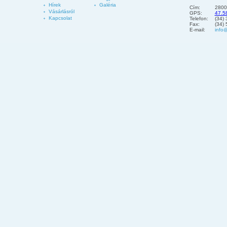
Hírek
Galéria
Cím:
2800
Vásárlásról
GPS:
47.5
Kapcsolat
Telefon:
(34)
Fax:
(34)
E-mail:
info