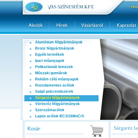
Alumínium félgyártmányok
Bronz félgyártmányok
Egyéb termékek
Ipari mûanyagok
Polikarbonát lemezek
Mûszaki gumiáruk
Reklám célú mûanyagok
Rozsdamentes acélok
Salgó polcrendszerek
Sárgaréz félgyártmányok
Vörösréz félgyártmányok
Szerszámacélok
Lapos acélok BC3/16MnCr5
Sárgaréz l