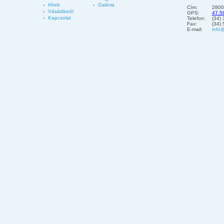
Hírek
Galéria
Cím:
2800
Vásárlásról
GPS:
47.5
Kapcsolat
Telefon:
(34)
Fax:
(34)
E-mail:
info