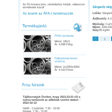
Az Ön kosara üres, vásárláshoz kérjük, válasszon
Sárgaréz nég
termékeink közül!
Az áraink az ÁFA-t tartalmazzák.
Leírás:
Sárgaré
Ár(Bruttó):
8.19
Minõség:
CuZn
Méret:
100x100
Súly:
85 kg/fm
POM rúd fekete
<
Méret: 180,0
Ár: 4.688 Ft/kg
Polikarbonát lemez
víztiszta
Méret: 2x2050x3050
Ár: 9.163 Ft/nm
Tájékoztatjuk Önöket, hogy 2022.03.01-tõl a
nyitva tartásunk az alábbiak szerint alakul: -
2022-02-22
Hétfõ - Csütörtök: 7:30 - 16:00
Péntek: 7:30 - 15:00