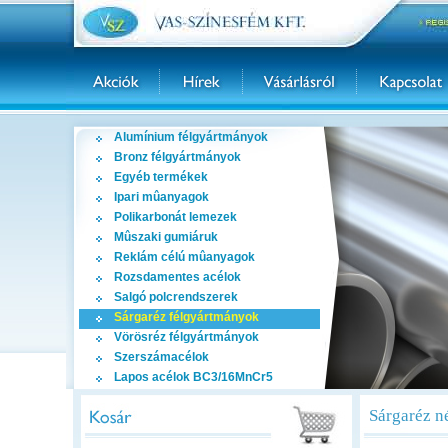
Alumínium félgyártmányok
Bronz félgyártmányok
Egyéb termékek
Ipari mûanyagok
Polikarbonát lemezek
Mûszaki gumiáruk
Reklám célú mûanyagok
Rozsdamentes acélok
Salgó polcrendszerek
Sárgaréz félgyártmányok
Vörösréz félgyártmányok
Szerszámacélok
Lapos acélok BC3/16MnCr5
Sárgaréz 