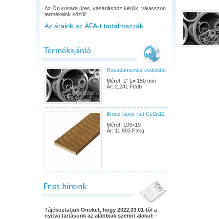
Az Ön kosara üres, vásárláshoz kérjük, válasszon
termékeink közül!
Az áraink az ÁFA-t tartalmazzák.
Rozsdamentes csõtoldat
Méret: 1" L= 150 mm
Ár: 2.241 Ft/db
Bronz lapos rúd CuSn12
Méret: 103×19
Ár: 11.803 Ft/kg
Tájékoztatjuk Önöket, hogy 2022.03.01-tõl a
nyitva tartásunk az alábbiak szerint alakul: -