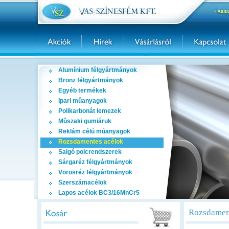
Alumínium félgyártmányok
Bronz félgyártmányok
Egyéb termékek
Ipari mûanyagok
Polikarbonát lemezek
Mûszaki gumiáruk
Reklám célú mûanyagok
Rozsdamentes acélok
Salgó polcrendszerek
Sárgaréz félgyártmányok
Vörösréz félgyártmányok
Szerszámacélok
Lapos acélok BC3/16MnCr5
Rozsdament