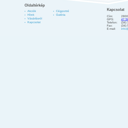
Oldaltérkép
Kapcsolat
Akciók
Cégportré
Hírek
Galéria
Cím:
2800
Vásárlásról
GPS:
47.5
Kapcsolat
Telefon:
(34)
Fax:
(34)
E-mail:
info