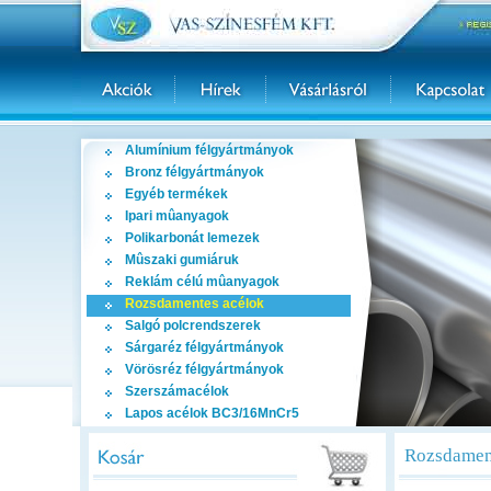
Alumínium félgyártmányok
Bronz félgyártmányok
Egyéb termékek
Ipari mûanyagok
Polikarbonát lemezek
Mûszaki gumiáruk
Reklám célú mûanyagok
Rozsdamentes acélok
Salgó polcrendszerek
Sárgaréz félgyártmányok
Vörösréz félgyártmányok
Szerszámacélok
Lapos acélok BC3/16MnCr5
Rozsdament