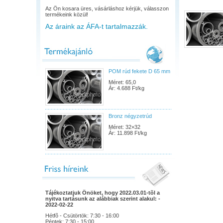
Az Ön kosara üres, vásárláshoz kérjük, válasszon
termékeink közül!
Az áraink az ÁFA-t tartalmazzák.
POM rúd fekete D 65 mm
Méret: 65,0
Ár: 4.688 Ft/kg
Bronz négyzetrúd
Méret: 32×32
Ár: 11.898 Ft/kg
Tájékoztatjuk Önöket, hogy 2022.03.01-tõl a
nyitva tartásunk az alábbiak szerint alakul: -
2022-02-22
Hétfõ - Csütörtök: 7:30 - 16:00
Péntek: 7:30 - 15:00