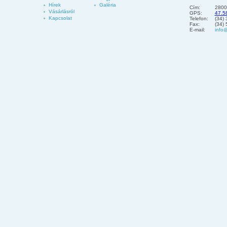
Hírek
Galéria
Cím:
2800
Vásárlásról
GPS:
47.5
Kapcsolat
Telefon:
(34)
Fax:
(34)
E-mail:
info