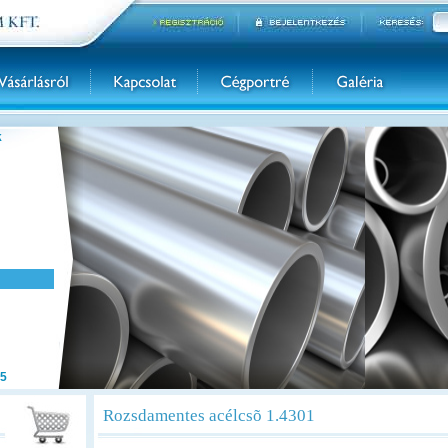
k
5
Rozsdamentes acélcsõ 1.4301