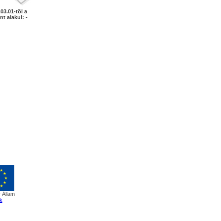
03.01-tõl a
nt alakul: -
 Állam
k