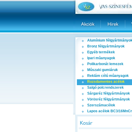
Alumínium félgyártmányo
Bronz félgyártmányok
Egyéb termékek
Ipari mûanyagok
Polikarbonát lemezek
Mûszaki gumiáruk
Reklám célú mûanyagok
Rozsdamentes acélok
Salgó polcrendszerek
Sárgaréz félgyártmányok
Vörösréz félgyártmányok
Szerszámacélok
Lapos acélok BC3/16MnCr