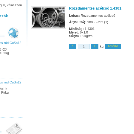
rjük, válasszon
Rozsdamentes acélcsõ 1.4301
zzák.
Leírás:
Rozsdamentes acélcsõ
Ár(Bruttó):
900.- Ft/fm (1)
Minõség:
1.4301
Méret:
6×1,0
Súly:
0.13 kg/fm
pos rúd CuSn12
<
>
kg
Kosárba
3×23
0 Ft/kg
pos rúd CuSn12
3×19
 Ft/kg