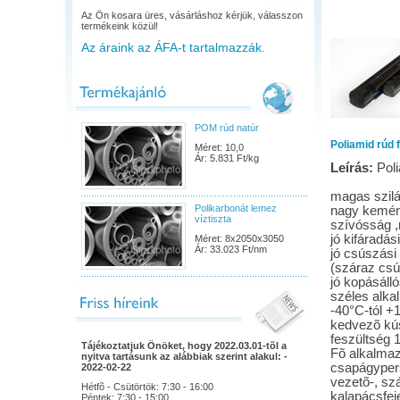
Az Ön kosara üres, vásárláshoz kérjük, válasszon
termékeink közül!
Az áraink az ÁFA-t tartalmazzák.
POM rúd natúr
Poliamid rúd 
Méret: 10,0
Ár: 5.831 Ft/kg
Leírás:
Poli
magas szilá
Polikarbonát lemez
nagy kemén
víztiszta
szívósság ,
jó kifáradás
Méret: 8x2050x3050
Ár: 33.023 Ft/nm
jó csúszási
(száraz csú
jó kopásáll
széles alka
-40°C-tól +
kedvezõ kús
feszültség 
Tájékoztatjuk Önöket, hogy 2022.03.01-tõl a
Fõ alkalmazá
nyitva tartásunk az alábbiak szerint alakul: -
csapágypers
2022-02-22
vezetõ-, szá
Hétfõ - Csütörtök: 7:30 - 16:00
kalapácsfej
Péntek: 7:30 - 15:00