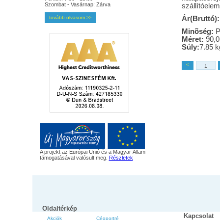
Szombat - Vasárnap: Zárva
szállítóele
tovább olvasom
Ár(Bruttó):
>>
Minõség:
P
Méret:
90,0
Súly:
7.85 k
<
A projekt az Európai Unió és a Magyar Állam
támogatásával valósult meg.
Részletek
Oldaltérkép
Kapcsolat
Akciók
Cégportré