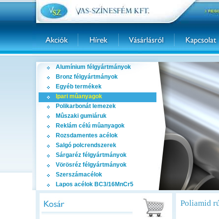
Alumínium félgyártmányok
Bronz félgyártmányok
Egyéb termékek
Ipari mûanyagok
Polikarbonát lemezek
Mûszaki gumiáruk
Reklám célú mûanyagok
Rozsdamentes acélok
Salgó polcrendszerek
Sárgaréz félgyártmányok
Vörösréz félgyártmányok
Szerszámacélok
Lapos acélok BC3/16MnCr5
Poliamid r