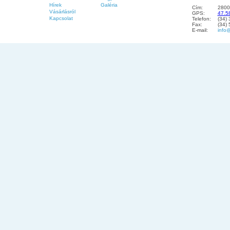
Hírek
Galéria
Cím:
2800
Vásárlásról
GPS:
47.5
Kapcsolat
Telefon:
(34)
Fax:
(34)
E-mail:
info