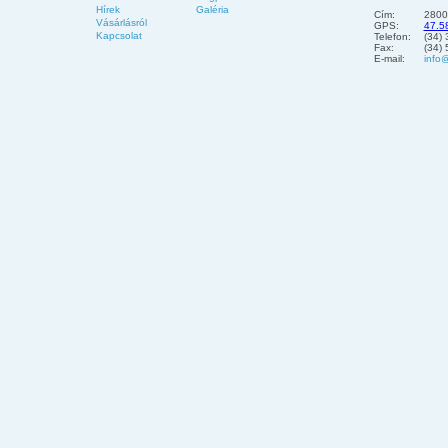
Hírek
Galéria
Cím:
2800
Vásárlásról
GPS:
47.5
Kapcsolat
Telefon:
(34)
Fax:
(34)
E-mail:
info