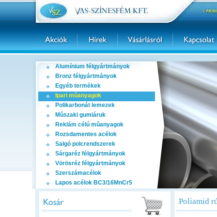
Alumínium félgyártmányok
Bronz félgyártmányok
Egyéb termékek
Ipari mûanyagok
Polikarbonát lemezek
Mûszaki gumiáruk
Reklám célú mûanyagok
Rozsdamentes acélok
Salgó polcrendszerek
Sárgaréz félgyártmányok
Vörösréz félgyártmányok
Szerszámacélok
Lapos acélok BC3/16MnCr5
Poliamid r