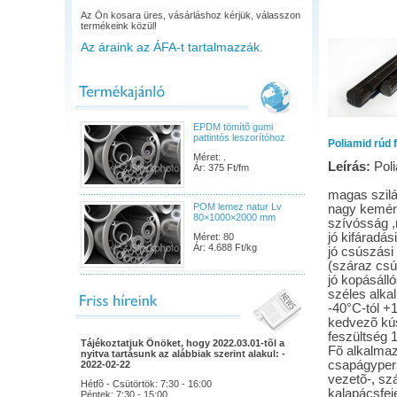
Az Ön kosara üres, vásárláshoz kérjük, válasszon
termékeink közül!
Az áraink az ÁFA-t tartalmazzák.
EPDM tömítõ gumi
pattintós leszorítóhoz
Poliamid rúd 
Méret: .
Leírás:
Poli
Ár: 375 Ft/fm
magas szilá
POM lemez natur Lv
nagy kemén
80×1000×2000 mm
szívósság ,
jó kifáradás
Méret: 80
Ár: 4.688 Ft/kg
jó csúszási
(száraz csú
jó kopásáll
széles alka
-40°C-tól +
kedvezõ kús
feszültség 
Tájékoztatjuk Önöket, hogy 2022.03.01-tõl a
Fõ alkalmazá
nyitva tartásunk az alábbiak szerint alakul: -
csapágypers
2022-02-22
vezetõ-, szá
Hétfõ - Csütörtök: 7:30 - 16:00
kalapácsfej
Péntek: 7:30 - 15:00