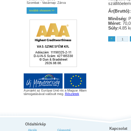
Szombat - Vasárnap: Zárva
szállítóele
tovább olvasom
Ár(Bruttó):
>>
Minõség:
P
Méret:
70,0
Súly:
4.85 k
<
A projekt az Európai Unió és a Magyar Állam
támogatásával valósult meg.
Részletek
Oldaltérkép
Kapcsolat
Akciók
Cégportré