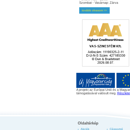
Szombat - Vasárnap: Zárva
tovább olvasom
>>
A projekt az Európai Unió és a Magyar
támogatásával valósult meg.
Részlete
Oldaltérkép
Akciók
Cégportré