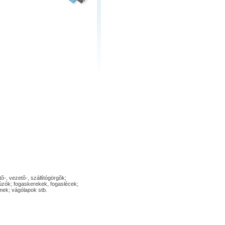
-, vezetõ-, szállítógörgõk;
húzók; fogaskerekek, fogaslécek;
emek; vágólapok stb.