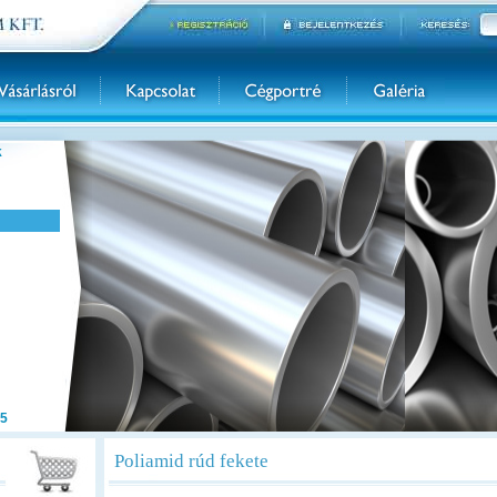
k
5
Poliamid rúd fekete