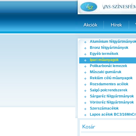
Alumínium félgyártmányo
Bronz félgyártmányok
Egyéb termékek
Ipari mûanyagok
Polikarbonát lemezek
Mûszaki gumiáruk
Reklám célú mûanyagok
Rozsdamentes acélok
Salgó polcrendszerek
Sárgaréz félgyártmányok
Vörösréz félgyártmányok
Szerszámacélok
Lapos acélok BC3/16MnCr