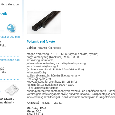
rjük, válasszon
zzák.
natur D 200 mm
Poliamid rúd fekete
0
Ft/kg
Leírás:
Poliamid rúd, fekete
magas szilárdság: 70 - 110 MPa (folyási, szakító, nyomó)
nagy keménység (Rockwell): M 85 - M 98
ntes lapos acél
szívósság ,nem törik,
jó kifáradási szilárdság és csillapítási képesség,
jó csúszási tulajdonságok,
x10
(száraz csúszás simított és köszörült acélon)
Ft/kg
jó kopásállóság
széles alkalmazási hõmérséklet tartomány:
-40°C-tól +140°C-ig
kedvezõ kúszási ellenállás: 18 - 26 MPa
feszültség 1% nyúláshoz 1000 h alatt.
Fõ alkalmazási területek:
csapágyperselyek, támcsapágyak, vezeték és kopólécek, tartó-, feszítõ
kötélcsigák, kötélcsigaperselyek; bütykök; ütközõk; kalapácsfejek; le
lánckerekek; szállítócsigák; szállítóelemek; tömítõgyûrûk; szigetelõel
03.01-tõl a
nt alakul: -
Ár(Bruttó):
5.521.- Ft/kg (1)
Minõség:
PA-6
Méret:
50,0
Súly:
2.5 kg/fm