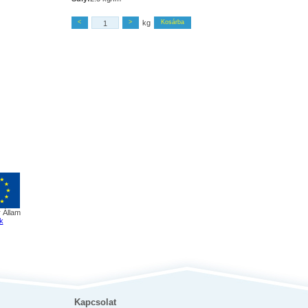
<
>
kg
Kosárba
 Állam
k
Kapcsolat