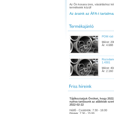
Az Ön kosara üres, vásárláshoz ké
termékeink közül!
Az áraink az ÁFA-t tartalma
POM rúd 
Méret: 20
Ár: 4.688 
Rozsdame
1.4301
Méret: 40
Ár: 2.160 
Tájékoztatjuk Önöket, hogy 2022.
nyitva tartásunk az alábbiak szeri
2022-02-22
Hétfõ - Csütörtök: 7:30 - 16:00
Péntek: 7:30 - 15:00